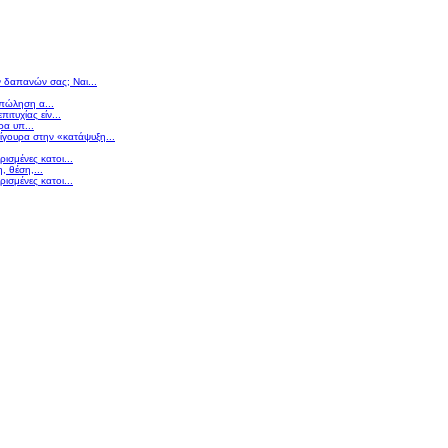
ν δαπανών σας; Ναι...
 πώληση α...
πιτυχίας είν...
ρα υπ...
σίγουρα στην «κατάψυξη...
ισμένες κατοι...
 θέση,...
ισμένες κατοι...