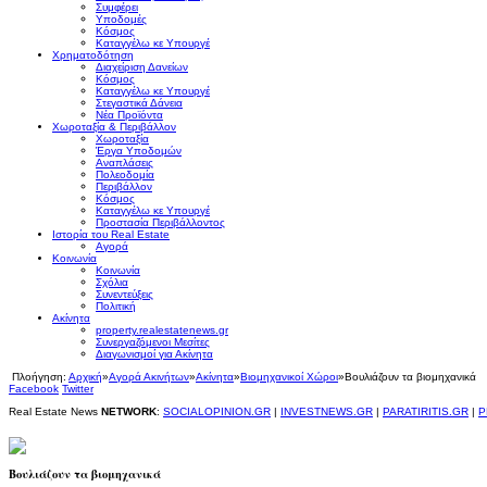
Συμφέρει
Υποδομές
Κόσμος
Καταγγέλω κε Υπουργέ
Χρηματοδότηση
Διαχείριση Δανείων
Κόσμος
Καταγγέλω κε Υπουργέ
Στεγαστικά Δάνεια
Νέα Προϊόντα
Χωροταξία & Περιβάλλον
Χωροταξία
Έργα Υποδομών
Αναπλάσεις
Πολεοδομία
Περιβάλλον
Κόσμος
Καταγγέλω κε Υπουργέ
Προστασία Περιβάλλοντος
Ιστορία του Real Estate
Αγορά
Κοινωνία
Κοινωνία
Σχόλια
Συνεντεύξεις
Πολιτική
Ακίνητα
property.realestatenews.gr
Συνεργαζόμενοι Μεσίτες
Διαγωνισμοί για Ακίνητα
Πλοήγηση:
Αρχική
»
Αγορά Ακινήτων
»
Ακίνητα
»
Βιομηχανικοί Χώροι
»
Βουλιάζουν τα βιομηχανικά
Facebook
Twitter
Real Estate News
NETWORK
:
SOCIALOPINION.GR
|
INVESTNEWS.GR
|
PARATIRITIS.GR
|
P
Βουλιάζουν τα βιομηχανικά