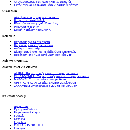
Οι αναδασώσεις στις πυρόπληκτες περιοχές
Εκτός σχεδίου με αναρτημένους δασικούς χάρτες
Οικονομία
Αλλάζουν οι ημερομηνίες για το Ε9
Η ώρα του νέου ΕΝΦΙΑ
Ελαφρύνσεις για μεγαλοϊδιοκτήτες
Μειώνεται ο ΕΝΦΙΑ
Εφικτή η μείωση του ΕΝΦΙΑ
Κοινωνία
Παράταση για τα αυθαίρετα
Παράταση στο «Εξοικονομώ»
Αυθαίρετα στον αέρα
Δίμηνη παράταση για τις βεβαιώσεις μηχανικών
Παράταση στο «Εξοικονόμηση κατ' οίκον II»
Ακίνητα Θεσμικών
Διαγωνισμοί για Ακίνητα
ΑΤΤΙΚΗ: Φορέας αναζητεί ακίνητο προς ενοικίαση
ΘΕΣΣΑΛΟΝΙΚΗ: Φορέας αναζητεί ακίνητο προς ενοικίαση
ΜΑΡΟΥΣΙ: Ζητείται ακίνητο για μίσθωση
ΑΡΓΥΡΟΥΠΟΛΗ: Ζητείται ακίνητο για μίσθωση
ΣΑΛΑΜΙΝΑ: Ζητείται χώρος 200 τμ για μίσθωση
realestatenews.gr
Αγορά Γης
Εμπορικοί Χώροι
Βιομηχανικοί Χώροι
Γραφεία
Κατοικία
Logistics
ΟΔΗΓΟΣ ΙΔΙΟΚΤΗΤΗ
Lifestyle