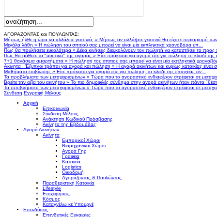
ΑΓΟΡΑΖΟΝΤΑΣ και ΠΟΥΛΩΝΤΑΣ:
Μήπως ήλθε η ώρα να αλλάξετε γειτονιά;
»
Μήπως αν αλλάζατε γειτονιά θα είχατε περιορισμό τω
Μεγάλα λάθη
»
Η πώληση του σπιτιού σας μπορεί να είναι μία εκπληκτικά χρονοβόρα υπ...
Πως θα πουλήσετε ευκολότερα
»
Δέκα κινήσεις διευκολύνουν τον πωλητή να καταστήσει το προς
Πως θα μάθετε τα "μυστικά" της αγοράς
»
Είτε πρόκειται για αγορά είτε για πώληση το κλειδί της ε
7+1 θανάσιμα αμαρτήματα
»
Η πώληση του σπιτιού σας μπορεί να είναι μία εκπληκτικά χρονοβό
Ακινητα : Έξυπνοι τρόποι για αγορά και πώληση
»
Η αγορά ακινήτων και κυρίως κατοικίας είναι 
Μαθήματα επιβίωσης
»
Είτε πρόκειται για αγορά είτε για πώληση το κλειδί της επιτυχίας είν...
Τα προβλήματα των μεταχειρισμένων
»
Τώρα που το αγοραστικό ενδιαφέρον στρέφεται σε μεταχειρ
Βρείτε την αξία του ακινήτου
»
Το πιο δημοφιλές σύνθημα στην αγορά ακινήτων ήταν πάντα "θέση,
Τα προβλήματα των μεταχειρισμένων
»
Τώρα που το αγοραστικό ενδιαφέρον στρέφεται σε μεταχειρ
Σύνδεση
Εγγραφή Μέλους
Αρχική
Επικοινωνία
Σύνδεση Μέλους
Ανάκτηση Κωδικού Πρόσβασης
Ακίνητα της Εβδομάδας
Αγορά Ακινήτων
Ακίνητα
Εμπορικοί Χώροι
Βιομηχανικοί Χώροι
Αγορά Γης
Γραφεια
Κατοικία
Logistics
Οικοδομή
Αγοράζοντας & Πουλώντας
Παραθεριστική Κατοικία
Lifestyle
Επιχειρήσεις
Κόσμος
Καταγγέλω κε Υπουργέ
Επενδύσεις
Επενδυτικές Ευκαιρίες