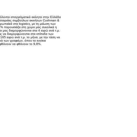
υπόλοιπα επαγγελματικά ακίνητα στην Ελλάδα
 εταιρείας συμβούλων ακινήτων Cushman &
ωπαϊκά στα logistics, με τη μείωση των
,3% παρουσιάζει στη χώρα μας συνολικά η
ρα μας διαμορφώνονται στα 4 ευρώ ανά τ.μ.
εις να διαμορφώνονται στα επίπεδα των
165 ευρώ ανά τ.μ. το μήνα, με την τάση να
ρά των γραφείων, όπου τα ενοίκια
α φθάνουν να φθάνουν το 9,8%.