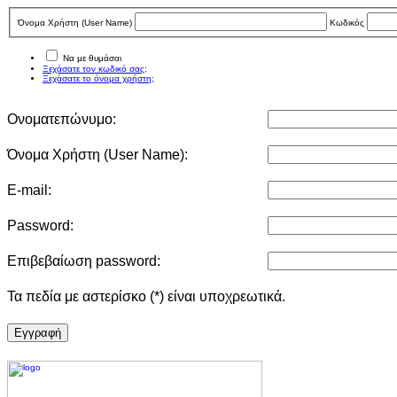
Όνομα Χρήστη (User Νame)
Κωδικός
Να με θυμάσαι
Ξεχάσατε τον κωδικό σας;
Ξεχάσατε το όνομα χρήστη;
Ονοματεπώνυμο:
Όνομα Χρήστη (User Νame):
E-mail:
Password:
Επιβεβαίωση password:
Τα πεδία με αστερίσκο (*) είναι υποχρεωτικά.
Eγγραφή