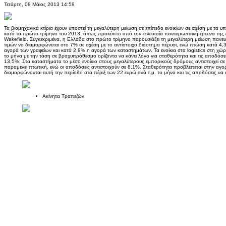
Τετάρτη, 08 Μάιος 2013 14:59
Τα βιομηχανικά κτίρια έχουν υποστεί τη μεγαλύτερη μείωση σε επίπεδο ενοικίων σε σχέση με τα 
κατά το πρώτο τρίμηνο του 2013, όπως προκύπτει από την τελευταία πανευρωπαϊκή έρευνα της
Wakefield. Συγκεκριμένα, η Ελλάδα στο πρώτο τρίμηνο παρουσιάζει τη μεγαλύτερη μείωση πανευρ
τιμών να διαμορφώνεται στο 7% σε σχέση με το αντίστοιχο διάστημα πέρυσι, ενώ πτώση κατά 4
αγορά των γραφείων και κατά 2,9% η αγορά των καταστημάτων. Τα ενοίκια στα logistics στη χώ
το μήνα με την τάση σε βραχυπρόθεσμο ορίζοντα να κάνει λόγο για σταθερότητα και τις αποδόσ
13,5%. Στα καταστήματα το μέσο ενοίκιο στους μεγαλύτερους εμπορικούς δρόμους αντιστοιχεί σε 
παραμένει πτωτική, ενώ οι αποδόσεις αντιστοιχούν σε 8,1%. Σταθερότητα προβλέπεται στην αγο
διαμορφώνονται αυτή την περίοδο στα πέριξ των 22 ευρώ ανά τ.μ. το μήνα και τις αποδόσεις ν
Ακίνητα Τραπεζών