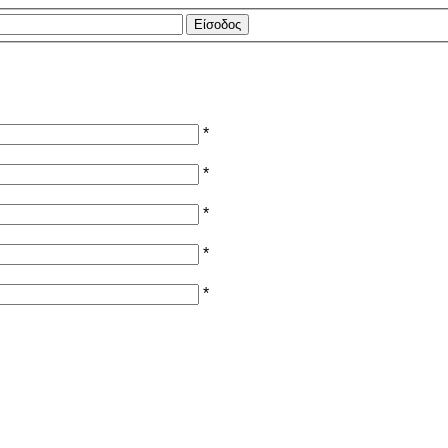
*
*
*
*
*