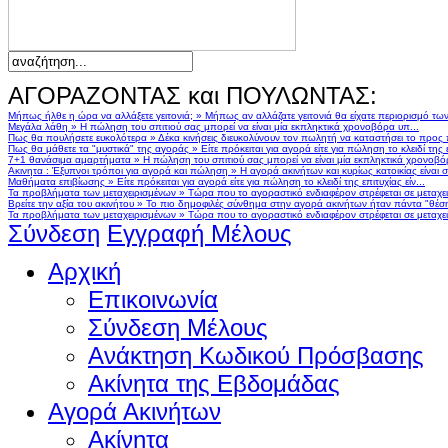
ΑΓΟΡΑΖΟΝΤΑΣ και ΠΟΥΛΩΝΤΑΣ:
Μήπως ήλθε η ώρα να αλλάξετε γειτονιά;
»
Μήπως αν αλλάζατε γειτονιά θα είχατε περιορισμό τω
Μεγάλα λάθη
»
Η πώληση του σπιτιού σας μπορεί να είναι μία εκπληκτικά χρονοβόρα υπ...
Πως θα πουλήσετε ευκολότερα
»
Δέκα κινήσεις διευκολύνουν τον πωλητή να καταστήσει το προς
Πως θα μάθετε τα "μυστικά" της αγοράς
»
Είτε πρόκειται για αγορά είτε για πώληση το κλειδί της ε
7+1 θανάσιμα αμαρτήματα
»
Η πώληση του σπιτιού σας μπορεί να είναι μία εκπληκτικά χρονοβό
Ακινητα : Έξυπνοι τρόποι για αγορά και πώληση
»
Η αγορά ακινήτων και κυρίως κατοικίας είναι 
Μαθήματα επιβίωσης
»
Είτε πρόκειται για αγορά είτε για πώληση το κλειδί της επιτυχίας είν...
Τα προβλήματα των μεταχειρισμένων
»
Τώρα που το αγοραστικό ενδιαφέρον στρέφεται σε μεταχειρ
Βρείτε την αξία του ακινήτου
»
Το πιο δημοφιλές σύνθημα στην αγορά ακινήτων ήταν πάντα "θέση,
Τα προβλήματα των μεταχειρισμένων
»
Τώρα που το αγοραστικό ενδιαφέρον στρέφεται σε μεταχειρ
Σύνδεση
Εγγραφή Μέλους
Αρχική
Επικοινωνία
Σύνδεση Μέλους
Ανάκτηση Κωδικού Πρόσβασης
Ακίνητα της Εβδομάδας
Αγορά Ακινήτων
Ακίνητα