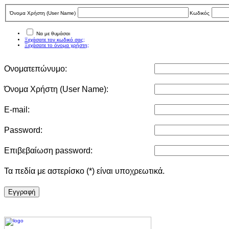
Όνομα Χρήστη (User Νame)
Κωδικός
Να με θυμάσαι
Ξεχάσατε τον κωδικό σας;
Ξεχάσατε το όνομα χρήστη;
Ονοματεπώνυμο:
Όνομα Χρήστη (User Νame):
E-mail:
Password:
Επιβεβαίωση password:
Τα πεδία με αστερίσκο (*) είναι υποχρεωτικά.
Eγγραφή