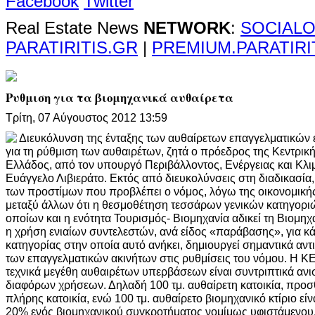
Facebook
Twitter
Real Estate News
NETWORK
:
SOCIALO
PARATIRITIS.GR
|
PREMIUM.PARATIRI
Ρυθμιση για τα βιομηχανικά αυθαίρετα
Τρίτη, 07 Αύγουστος 2012 13:59
Διευκόλυνση της ένταξης των αυθαίρετων επαγγελματικών
για τη ρύθμιση των αυθαιρέτων, ζητά ο πρόεδρος της Κεντρ
Ελλάδος, από τον υπουργό Περιβάλλοντος, Ενέργειας και Κλιμ
Ευάγγελο Λιβιεράτο. Εκτός από διευκολύνσεις στη διαδικασία
των προστίμων που προβλέπει ο νόμος, λόγω της οικονομική
μεταξύ άλλων ότι η θεσμοθέτηση τεσσάρων γενικών κατηγορι
οποίων και η ενότητα Τουρισμός- Βιομηχανία αδικεί τη Βιομηχα
η χρήση ενιαίων συντελεστών, ανά είδος «παράβασης», για κά
κατηγορίας στην οποία αυτό ανήκει, δημιουργεί σημαντικά αντ
των επαγγελματικών ακινήτων στις ρυθμίσεις του νόμου. Η ΚΕΕ
τεχνικά μεγέθη αυθαιρέτων υπερβάσεων είναι συντριπτικά αν
διαφόρων χρήσεων. Δηλαδή 100 τμ. αυθαίρετη κατοικία, προσθή
πλήρης κατοικία, ενώ 100 τμ. αυθαίρετο βιομηχανικό κτίριο είν
20% ενός βιομηχανικού συγκροτήματος νομίμως υφιστάμενου