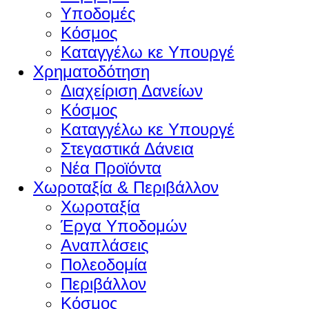
Υποδομές
Κόσμος
Καταγγέλω κε Υπουργέ
Χρηματοδότηση
Διαχείριση Δανείων
Κόσμος
Καταγγέλω κε Υπουργέ
Στεγαστικά Δάνεια
Νέα Προϊόντα
Χωροταξία & Περιβάλλον
Χωροταξία
Έργα Υποδομών
Αναπλάσεις
Πολεοδομία
Περιβάλλον
Κόσμος