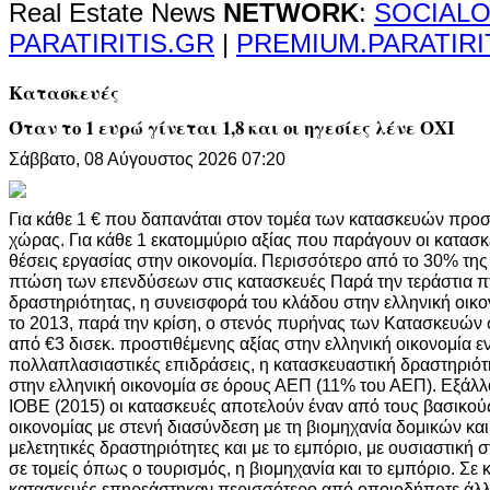
Real Estate News
NETWORK
:
SOCIALO
PARATIRITIS.GR
|
PREMIUM.PARATIRI
Κατασκευές
Όταν το 1 ευρώ γίνεται 1,8 και οι ηγεσίες λένε ΟΧΙ
Σάββατο, 08 Αύγουστος 2026 07:20
Για κάθε 1 € που δαπανάται στον τομέα των κατασκευών προστ
χώρας. Για κάθε 1 εκατομμύριο αξίας που παράγουν οι κατασ
θέσεις εργασίας στην οικονομία. Περισσότερο από το 30% της
πτώση των επενδύσεων στις κατασκευές Παρά την τεράστια π
δραστηριότητας, η συνεισφορά του κλάδου στην ελληνική οικο
το 2013, παρά την κρίση, ο στενός πυρήνας των Κατασκευών
από €3 δισεκ. προστιθέμενης αξίας στην ελληνική οικονομία 
πολλαπλασιαστικές επιδράσεις, η κατασκευαστική δραστηριότη
στην ελληνική οικονομία σε όρους ΑΕΠ (11% του ΑΕΠ). Εξάλ
ΙΟΒΕ (2015) οι κατασκευές αποτελούν έναν από τους βασικούς
οικονομίας με στενή διασύνδεση με τη βιομηχανία δομικών και
μελετητικές δραστηριότητες και με το εμπόριο, με ουσιαστική
σε τομείς όπως ο τουρισμός, η βιομηχανία και το εμπόριο. Σε 
κατασκευές επηρεάστηκαν περισσότερο από οποιοδήποτε άλλ