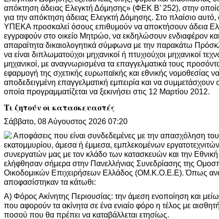
απόκτηση άδειας Ελεγκτή Δόμησης» (ΦΕΚ Β’ 252), στην οποία 
για την απόκτηση άδειας Ελεγκτή Δόμησης. Στο πλαίσιο αυτό,
ΥΠΕΚΑ προσκαλεί όσους επιθυμούν να αποκτήσουν άδεια Ελε
εγγραφούν στο οικείο Μητρώο, να εκδηλώσουν ενδιαφέρον κα
απαραίτητα δικαιολογητικά σύμφωνα με την παρακάτω Πρόσκ
να είναι διπλωματούχοι μηχανικοί ή πτυχιούχοι μηχανικοί τεχ
μηχανικοί, με αναγνωρισμένα τα επαγγελματικά τους προσόντα
εφαρμογή της σχετικής ευρωπαϊκής και εθνικής νομοθεσίας να
αποδεδειγμένη επαγγελματική εμπειρία και να συμμετάσχουν σε
οποία προγραμματίζεται να ξεκινήσει στις 12 Μαρτίου 2012.
Τι ζητούν οι κατασκευαστές
Σάββατο, 08 Αύγουστος 2026 07:20
Αποφάσεις που είναι συνδεδεμένες με την απασχόληση του
εκατομμυρίου, άμεσα ή έμμεσα, εμπλεκομένων εργατοτεχνιτώ
συνεργατών μας με τον κλάδο των κατασκευών και την Εθνική 
ελήφθησαν σήμερα στην Πανελλήνιας Συνεδρίασης της Ομοσ
Οικοδομικών Επιχειρήσεων Ελλάδος (ΟΜ.Κ.Ο.Ε.Ε). Όπως αν
αποφασίστηκαν τα κάτωθι:
Α) Φόρος Ακίνητης Περιουσίας: την άμεση ενοποίηση και μεί
που αφορούν τα ακίνητα σε ένα ενιαίο φόρο η τέλος με αισθητ
ποσού που θα πρέπει να καταβάλλεται ετησίως.