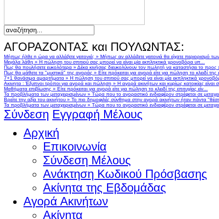
ΑΓΟΡΑΖΟΝΤΑΣ και ΠΟΥΛΩΝΤΑΣ:
Μήπως ήλθε η ώρα να αλλάξετε γειτονιά;
»
Μήπως αν αλλάζατε γειτονιά θα είχατε περιορισμό τω
Μεγάλα λάθη
»
Η πώληση του σπιτιού σας μπορεί να είναι μία εκπληκτικά χρονοβόρα υπ...
Πως θα πουλήσετε ευκολότερα
»
Δέκα κινήσεις διευκολύνουν τον πωλητή να καταστήσει το προς
Πως θα μάθετε τα "μυστικά" της αγοράς
»
Είτε πρόκειται για αγορά είτε για πώληση το κλειδί της ε
7+1 θανάσιμα αμαρτήματα
»
Η πώληση του σπιτιού σας μπορεί να είναι μία εκπληκτικά χρονοβό
Ακινητα : Έξυπνοι τρόποι για αγορά και πώληση
»
Η αγορά ακινήτων και κυρίως κατοικίας είναι 
Μαθήματα επιβίωσης
»
Είτε πρόκειται για αγορά είτε για πώληση το κλειδί της επιτυχίας είν...
Τα προβλήματα των μεταχειρισμένων
»
Τώρα που το αγοραστικό ενδιαφέρον στρέφεται σε μεταχειρ
Βρείτε την αξία του ακινήτου
»
Το πιο δημοφιλές σύνθημα στην αγορά ακινήτων ήταν πάντα "θέση,
Τα προβλήματα των μεταχειρισμένων
»
Τώρα που το αγοραστικό ενδιαφέρον στρέφεται σε μεταχειρ
Σύνδεση
Εγγραφή Μέλους
Αρχική
Επικοινωνία
Σύνδεση Μέλους
Ανάκτηση Κωδικού Πρόσβασης
Ακίνητα της Εβδομάδας
Αγορά Ακινήτων
Ακίνητα