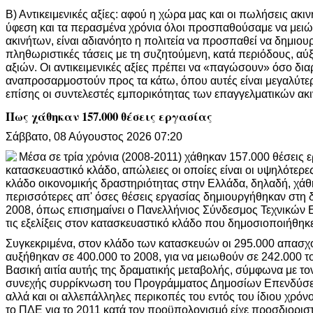
Β) Αντικειμενικές αξίες: αφού η χώρα μας και οι πωλήσεις ακι
ύφεση και τα περασμένα χρόνια όλοι προσπαθούσαμε να μειώσ
ακινήτων, είναι αδιανόητο η πολιτεία να προσπαθεί να δημιουρ
πληθωριστικές τάσεις με τη συζητούμενη, κατά περιόδους, αύ
αξιών. Οι αντικειμενικές αξίες πρέπει να «παγώσουν» όσο δια
αναπροσαρμοστούν προς τα κάτω, όπου αυτές είναι μεγαλύτ
επίσης οι συντελεστές εμπορικότητας των επαγγελματικών ακ
Πως χάθηκαν 157.000 θέσεις εργασίας
Σάββατο, 08 Αύγουστος 2026 07:20
Μέσα σε τρία χρόνια (2008-2011) χάθηκαν 157.000 θέσεις 
κατασκευαστικό κλάδο, απώλειες οι οποίες είναι οι υψηλότερε
κλάδο οικονομικής δραστηριότητας στην Ελλάδα, δηλαδή, χάθ
περισσότερες απ' όσες θέσεις εργασίας δημιουργήθηκαν στη δ
2008, όπως επισημαίνει ο Πανελλήνιος Σύνδεσμος Τεχνικών Ε
τις εξελίξεις στον κατασκευαστικό κλάδο που δημοσιοποιήθηκ
Συγκεκριμένα, στον κλάδο των κατασκευών οι 295.000 απασχ
αυξήθηκαν σε 400.000 το 2008, για να μειωθούν σε 242.000 το
Βασική αιτία αυτής της δραματικής μεταβολής, σύμφωνα με το
συνεχής συρρίκνωση του Προγράμματος Δημοσίων Επενδύσε
αλλά και οι αλλεπάλληλες περικοπές του εντός του ίδιου χρόνο
το ΠΔΕ για το 2011 κατά τον προϋπολογισμό είχε προσδιοριστ