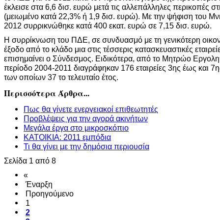
έκλεισε στα 6,6 δισ. ευρώ μετά τις αλλεπάλληλες περικοπές στ
(μειωμένο κατά 22,3% ή 1,9 δισ. ευρώ). Με την ψήφιση του Μν
2012 συρρικνώθηκε κατά 400 εκατ. ευρώ σε 7,15 δισ. ευρώ.
Η συρρίκνωση του ΠΔΕ, σε συνδυασμό με τη γενικότερη οικον
έξοδο από το κλάδο μια στις τέσσερις κατασκευαστικές εταιρε
επισημαίνει ο Σύνδεσμος. Ειδικότερα, από το Μητρώο Εργολ
περίοδο 2004-2011 διαγράφηκαν 176 εταιρείες 3ης έως και 7ης
των οποίων 37 το τελευταίο έτος.
Περισσότερα Άρθρα...
Πως θα γίνετε ενεργειακοί επιθεωτητές
Προβλέψεις για την αγορά ακινήτων
Μεγάλα έργα στο μικροσκόπιο
ΚΑΤΟΙΚΙΑ: 2011 εμπόδια
Τι θα γίνει με την δημόσια περιουσία
Σελίδα 1 από 8
«
Έναρξη
Προηγούμενο
1
2