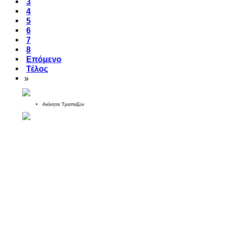
3
4
5
6
7
8
Επόμενο
Τέλος
»
Ακίνητα Τραπεζών