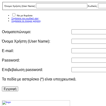
Όνομα Χρήστη (User Νame)
Κωδικός
Να με θυμάσαι
Ξεχάσατε τον κωδικό σας;
Ξεχάσατε το όνομα χρήστη;
Ονοματεπώνυμο:
Όνομα Χρήστη (User Νame):
E-mail:
Password:
Επιβεβαίωση password:
Τα πεδία με αστερίσκο (*) είναι υποχρεωτικά.
Eγγραφή