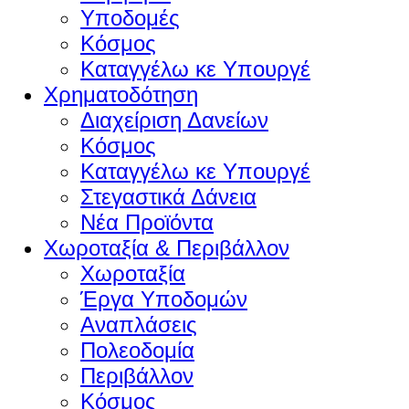
Υποδομές
Κόσμος
Καταγγέλω κε Υπουργέ
Χρηματοδότηση
Διαχείριση Δανείων
Κόσμος
Καταγγέλω κε Υπουργέ
Στεγαστικά Δάνεια
Νέα Προϊόντα
Χωροταξία & Περιβάλλον
Χωροταξία
Έργα Υποδομών
Αναπλάσεις
Πολεοδομία
Περιβάλλον
Κόσμος