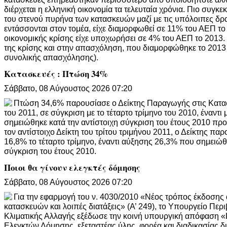
διέρχεται η ελληνική οικονομία τα τελευταία χρόνια. Πιο συγκε
του στενού πυρήνα των κατασκευών μαζί με τις υπόλοιπες δρ
εντάσσονται στον τομέα, είχε διαμορφωθεί σε 11% του ΑΕΠ το 
οικονομικής κρίσης είχε υποχωρήσει σε 4% του ΑΕΠ το 2013.
της κρίσης και στην απασχόληση, που διαμορφώθηκε το 2013 σ
συνολικής απασχόλησης).
Κατασκευές : Πτώση 34%
Σάββατο, 08 Αύγουστος 2026 07:20
Πτώση 34,6% παρουσίασε ο Δείκτης Παραγωγής στις Κατασ
του 2011, σε σύγκριση με το τέταρτο τρίμηνο του 2010, έναντ
σημειώθηκε κατά την αντίστοιχη σύγκριση του έτους 2010 προ
τον αντίστοιχο Δείκτη του τρίτου τριμήνου 2011, ο Δείκτης πα
16,8% το τέταρτο τρίμηνο, έναντι αύξησης 26,3% που σημειώθη
σύγκριση του έτους 2010.
Ποιοι θα γίνουν ελεγκτές δόμησης
Σάββατο, 08 Αύγουστος 2026 07:20
Για την εφαρμογή του ν. 4030/2010 «Νέος τρόπος έκδοσης
κατασκευών και λοιπές διατάξεις» (Α’ 249), το Υπουργείο Περ
Κλιματικής Αλλαγής εξέδωσε την κοινή υπουργική απόφαση 
Ελεγκτών Δόμησης, εξεταστέας ύλης, φορέα και διαδικασίας δι