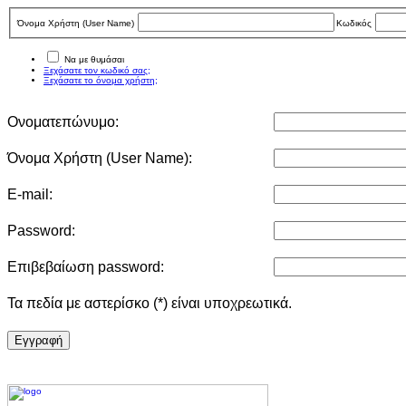
Όνομα Χρήστη (User Νame)
Κωδικός
Να με θυμάσαι
Ξεχάσατε τον κωδικό σας;
Ξεχάσατε το όνομα χρήστη;
Ονοματεπώνυμο:
Όνομα Χρήστη (User Νame):
E-mail:
Password:
Επιβεβαίωση password:
Τα πεδία με αστερίσκο (*) είναι υποχρεωτικά.
Eγγραφή