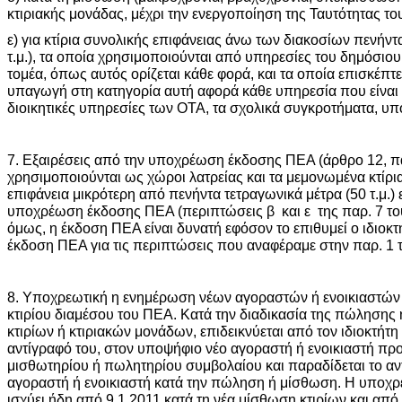
κτιριακής μονάδας, μέχρι την ενεργοποίηση της Ταυτότητας του
ε) για κτίρια συνολικής επιφάνειας άνω των διακοσίων πενήν
τ.μ.), τα οποία χρησιμοποιούνται από υπηρεσίες του δημόσιο
τομέα, όπως αυτός ορίζεται κάθε φορά, και τα οποία επισκέπτε
υπαγωγή στη κατηγορία αυτή αφορά κάθε υπηρεσία που είναι 
διοικητικές υπηρεσίες των ΟΤΑ, τα σχολικά συγκροτήματα, υπ
7. Εξαιρέσεις από την υποχρέωση έκδοσης ΠΕΑ (άρθρο 12, παρ
χρησιμοποιούνται ως χώροι λατρείας και τα μεμονωμένα κτίρι
επιφάνεια μικρότερη από πενήντα τετραγωνικά μέτρα (50 τ.μ.) 
υποχρέωση έκδοσης ΠΕΑ (περιπτώσεις β και ε της παρ. 7 του 
όμως, η έκδοση ΠΕΑ είναι δυνατή εφόσον το επιθυμεί ο ιδιοκτή
έκδοση ΠΕΑ για τις περιπτώσεις που αναφέραμε στην παρ. 1 
8. Υποχρεωτική η ενημέρωση νέων αγοραστών ή ενοικιαστών γ
κτιρίου διαμέσου του ΠΕΑ. Κατά την διαδικασία της πώλησης 
κτιρίων ή κτιριακών μονάδων, επιδεικνύεται από τον ιδιοκτήτ
αντίγραφό του, στον υποψήφιο νέο αγοραστή ή ενοικιαστή προ
μισθωτηρίου ή πωλητηρίου συμβολαίου και παραδίδεται το αν
αγοραστή ή ενοικιαστή κατά την πώληση ή μίσθωση. Η υποχ
ισχύει ήδη από 9.1.2011 κατά τη νέα μίσθωση κτιρίων και από 