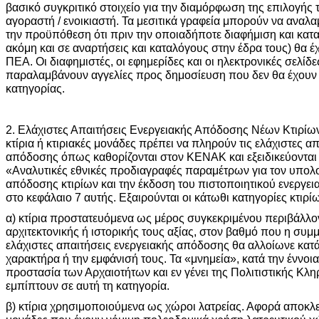
βασικό συγκριτικό στοιχείο για την διαμόρφωση της επιλογής
αγοραστή / ενοικιαστή. Τα μεσιτικά γραφεία μπορούν να αναλα
την προϋπόθεση ότι πριν την οποιαδήποτε διαφήμιση και κατα
ακόμη και σε αναρτήσεις και καταλόγους στην έδρα τους) θα έ
ΠΕΑ. Οι διαφημιστές, οι εφημερίδες και οι ηλεκτρονικές σελίδ
παραλαμβάνουν αγγελίες προς δημοσίευση που δεν θα έχουν
κατηγορίας.
2. Ελάχιστες Απαιτήσεις Ενεργειακής Απόδοσης Νέων Κτιρίων 
κτίρια ή κτιριακές μονάδες πρέπει να πληρούν τις ελάχιστες α
απόδοσης όπως καθορίζονται στον ΚΕΝΑΚ και εξειδικεύοντα
«Αναλυτικές εθνικές προδιαγραφές παραμέτρων για τον υπολο
απόδοσης κτιρίων και την έκδοση του πιστοποιητικού ενεργει
στο κεφάλαιο 7 αυτής. Εξαιρούνται οι κάτωθι κατηγορίες κτιρί
α) κτίρια προστατευόμενα ως μέρος συγκεκριμένου περιβάλλον
αρχιτεκτονικής ή ιστορικής τους αξίας, στον βαθμό που η σ
ελάχιστες απαιτήσεις ενεργειακής απόδοσης θα αλλοίωνε κατ
χαρακτήρα ή την εμφάνισή τους. Τα «μνημεία», κατά την έννοια
προστασία των Αρχαιοτήτων και εν γένει της Πολιτιστικής Κλη
εμπίπτουν σε αυτή τη κατηγορία.
β) κτίρια χρησιμοποιούμενα ως χώροι λατρείας. Αφορά αποκλεισ