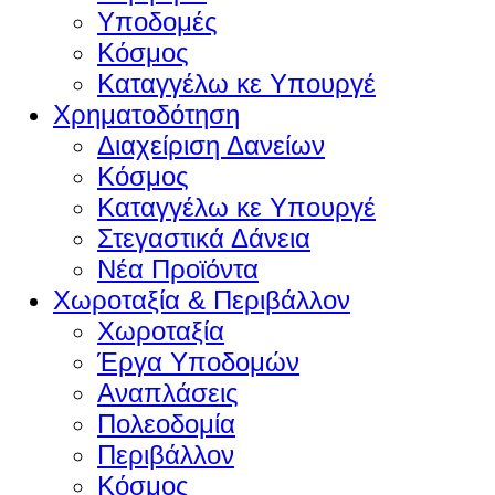
Υποδομές
Κόσμος
Καταγγέλω κε Υπουργέ
Χρηματοδότηση
Διαχείριση Δανείων
Κόσμος
Καταγγέλω κε Υπουργέ
Στεγαστικά Δάνεια
Νέα Προϊόντα
Χωροταξία & Περιβάλλον
Χωροταξία
Έργα Υποδομών
Αναπλάσεις
Πολεοδομία
Περιβάλλον
Κόσμος