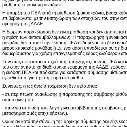
μίσθωση κτιριακών μονάδων.
Η ύπαρξη του ΠΕΑ κατά τη μίσθωση (μακροχρόνια, βραχυχρό
επιβεβαιώνεται με την καταχώριση των στοιχείων του στην αντ
εφαρμογή της ΑΑΔΕ.
Η δωρεάν παραχώρηση δεν είναι μίσθωση και δεν απαιτείται η
η σχέση των αντισυμβαλλόμενων). Η παραχώρηση ή ενοικίαση
μονάδας δεν απαιτεί την έκδοση ΠΕΑ δεδομένου ότι δεν είναι
μέρος κτιριακής μονάδας (π.χ. ενοικίαση υπνοδωματίου σε δι
διαμερίσματος για χρήση επαγγελματικής έδρας ελεύθερου επα
Συνεπώς υφίσταται υποχρέωση ύπαρξης ισχύοντος ΠΕΑ και κ
του στην αντίστοιχη διαδικτυακή εφαρμογή της ΑΑΔΕ, εφόσον 
η έκδοση ΠΕΑ και πρόκειται για κατάρτιση σύμβασης μίσθωσ
εγκαθίσταται για πρώτη φορά στο μίσθιο.
Συνεπώς, η ως άνω υποχρέωση δεν υφίσταται:
- σε περίπτωση ανανέωσης ή παράτασης της σύμβασης μίσθωσ
αυτού ακινήτου.
- όταν για οποιοδήποτε λόγο γίνει μεταβίβαση της σύμβασης 
μετασχηματισμός επιχειρήσεων).
Όμως αν κατά την σύναψη της αρχικής σύμβασης δεν είχε εκδ
τότε εκδίδεται άμεσα και παραδίδεται στον μισθωτή. Εφόσον