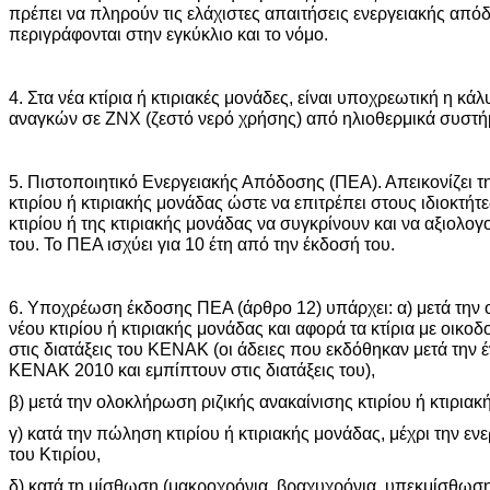
πρέπει να πληρούν τις ελάχιστες απαιτήσεις ενεργειακής απ
περιγράφονται στην εγκύκλιο και το νόμο.
4. Στα νέα κτίρια ή κτιριακές μονάδες, είναι υποχρεωτική η κ
αναγκών σε ΖΝΧ (ζεστό νερό χρήσης) από ηλιοθερμικά συστή
5. Πιστοποιητικό Ενεργειακής Απόδοσης (ΠΕΑ). Απεικονίζει τ
κτιρίου ή κτιριακής μονάδας ώστε να επιτρέπει στους ιδιοκτήτε
κτιρίου ή της κτιριακής μονάδας να συγκρίνουν και να αξιολο
του. Το ΠΕΑ ισχύει για 10 έτη από την έκδοσή του.
6. Υποχρέωση έκδοσης ΠΕΑ (άρθρο 12) υπάρχει: α) μετά τη
νέου κτιρίου ή κτιριακής μονάδας και αφορά τα κτίρια με οικο
στις διατάξεις του ΚΕΝΑΚ (οι άδειες που εκδόθηκαν μετά την
ΚΕΝΑΚ 2010 και εμπίπτουν στις διατάξεις του),
β) μετά την ολοκλήρωση ριζικής ανακαίνισης κτιρίου ή κτιριακ
γ) κατά την πώληση κτιρίου ή κτιριακής μονάδας, μέχρι την ε
του Κτιρίου,
δ) κατά τη μίσθωση (μακροχρόνια, βραχυχρόνια, υπεκμίσθωση) 