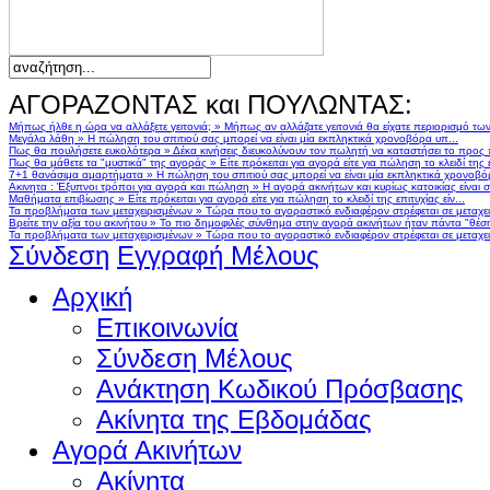
ΑΓΟΡΑΖΟΝΤΑΣ και ΠΟΥΛΩΝΤΑΣ:
Μήπως ήλθε η ώρα να αλλάξετε γειτονιά;
»
Μήπως αν αλλάζατε γειτονιά θα είχατε περιορισμό τω
Μεγάλα λάθη
»
Η πώληση του σπιτιού σας μπορεί να είναι μία εκπληκτικά χρονοβόρα υπ...
Πως θα πουλήσετε ευκολότερα
»
Δέκα κινήσεις διευκολύνουν τον πωλητή να καταστήσει το προς
Πως θα μάθετε τα "μυστικά" της αγοράς
»
Είτε πρόκειται για αγορά είτε για πώληση το κλειδί της ε
7+1 θανάσιμα αμαρτήματα
»
Η πώληση του σπιτιού σας μπορεί να είναι μία εκπληκτικά χρονοβό
Ακινητα : Έξυπνοι τρόποι για αγορά και πώληση
»
Η αγορά ακινήτων και κυρίως κατοικίας είναι 
Μαθήματα επιβίωσης
»
Είτε πρόκειται για αγορά είτε για πώληση το κλειδί της επιτυχίας είν...
Τα προβλήματα των μεταχειρισμένων
»
Τώρα που το αγοραστικό ενδιαφέρον στρέφεται σε μεταχειρ
Βρείτε την αξία του ακινήτου
»
Το πιο δημοφιλές σύνθημα στην αγορά ακινήτων ήταν πάντα "θέση,
Τα προβλήματα των μεταχειρισμένων
»
Τώρα που το αγοραστικό ενδιαφέρον στρέφεται σε μεταχειρ
Σύνδεση
Εγγραφή Μέλους
Αρχική
Επικοινωνία
Σύνδεση Μέλους
Ανάκτηση Κωδικού Πρόσβασης
Ακίνητα της Εβδομάδας
Αγορά Ακινήτων
Ακίνητα