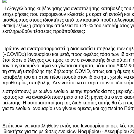
Η εξαγγελία της κυβέρνησης για αναστολή της καταβολής του ε
επιχειρήσεις που παραμένουν κλειστές με κρατική εντολή και 
μισθώματος στους ιδιοκτήτες από τον κρατικό προϋπολογισμό
θετική εξέλιξη (παρά την απώλεια του 20 % του εισοδήματος γι
εκπληρωθούν τέσσερις προϋποθέσεις:
Πρώτον να αναπροσαρμοστεί η διαδικασία υποβολής των δηλ
(«COVID») Ιανουαρίου και μετά, προς όφελος τόσο των ιδιοκτη
έτσι ώστε ο έλεγχος ως προς το αν ο ενοικιαστής δικαιούται ή 
τον συγκεκριμένο μήνα να γίνεται αυτόματα, μέσω του ΑΦΜ & 
τη στιγμή υποβολής της δήλωσης COVID, όπως και η άμεση ε
καταβολή του επιστρεπτέου ποσού στον ιδιοκτήτη, χωρίς να α
προθεσμίας υποβολής. Δεν νοείται να εισπράττουν οι ιδιοκτήτε
εισπράττουν.) μειωμένα ενοίκια με την προσδοκία της μερική
κράτος και να ανακαλύπτουν μετά από έξι μήνες ότι ο ενοικιασ
μείωσης! Η αυτοματοποίηση της διαδικασίας αυτής θα έχει ως
για τα ενοίκια Ιανουαρίου να γίνουν άμεσα, και όχι περί το Πάσ
Δεύτερον, να καταβληθούν εντός του Ιανουαρίου οι οφειλές τ
ιδιοκτήτες για τις μειώσεις ενοικίων Νοεμβρίου - Δεκεμβρίου 