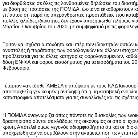
για διορθώσεις σε όλες τις λανθασμένες δηλώσεις του διαστ
με βάση τις προτάσεις της ΠΟΜΙΔΑ, ώστε να εκκαθαριστούν κ
επ΄αυτού ότι παρά τις υπεράνθρωπες προσπάθειες που καταβ
πολλές χιλιάδες ιδιοκτήτες δεν έχουν αποζημιωθεί πλήρως για 
Μαρτίου-Οκτωβρίου του 2020, με συμψηφισμό με τις φορολογ
Τρίτον να ισχύσει αυτονόητα και υπέρ των ιδιοκτητών αυτών κ
αναστολής ή παράτασης των φορολογικών και άλλων υποχρ
προβλέπεται για τις άλλες κατηγορίες φορολογουμένων, καθώ
δόση ΕΝΦΙΑ και φόρου εισοδήματος για τα εισοδήματα του 20
Φεβρουάριο.
Τέταρτον να εκδοθεί ΑΜΕΣΑ η απόφαση με τους ΚΑΔ Ιανουαρί
αποφευχθεί η γενικευμένη αντίληψη ότι η μη καταβολή ενοικίο
καταστροφικά αποτελέσματα για τις συναλλαγές και τις σχέσεις
Η ΠΟΜΙΔΑ αναγνωρίζει όπως πάντοτε τις δυσκολίες των ενοι
δραστηριοποιούνται σε κλάδους της οικονομίας οι οποίοι έχο
κρίση. Αποτελεί όμως γεγονός αδιαμφισβήτητο ότι και οι ιδιοκ
υποχρεώθηκαν να συμβάλουν στην αντιμετώπιση των επιπτώ