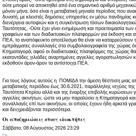
ούτε μπορεί να αποκτηθεί από ένα σημαντικό αριθμό μηχανικώ
μόνον μήνα, όσο είναι η μεταβατική μηνιαία περίοδος που ανακ
δυνατή, με κλειστές δημόσιες υπηρεσίες εν μέσω πανδημίας κα
διενέργεια αυτοψιών και η συγκέντρωση τόσων δικαιολογητικ
Ταυτότητας, -Ούτε έχει γίνει ενημέρωση και προετοιμασία των 
γραφείων και των διαδικτυακών πλατφορμών για έκδοση και 
ΠΕΑ, το αναπόφευκτο αποτέλεσμα θα είναι να καταρρεύσουν τ
εμπράγματες συναλλαγές στα συμβολαιογραφεία της χώρας ό
Κτηματαγορά, αφού οι διαδικτυακές πλατφόρμες της χώρας 
εκατοντάδες χιλιάδες αναρτημένες αγγελίες αγοραπωλησιών κ
εκδοθούν άρον-άρον τα αντίστοιχα ΠΕΑ.
Για τους λόγους αυτούς η ΠΟΜΙΔΑ την άμεση θέσπιση μιας α
μεταβατικής περιόδου έως 30.6.2021, παράλληλης ισχύος της
Ταυτότητα Κτιρίου αλλά και της έναρξης επιβολής κυρώσεων 
αγγελίες ακινήτων, ώστε να μην παραλύσει η Κτηματαγορά και
συναλλαγές επί των ακινήτων, οι οποίες έχουν ήδη αρκετά γ
και δενχρειάζονται περισσότερα.
Οι αποζημιώσεις στους ιδιοκτήτες
Σάββατο, 08 Αύγουστος 2026 23:29