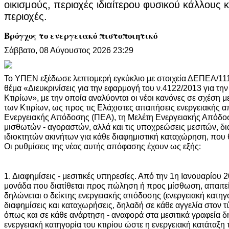
οικισμούς, περιοχές ιδιαίτερου φυσικού κάλλους
περιοχές.
Βρόγχος το ενεργειακό πιστοποιητικό
Σάββατο, 08 Αύγουστος 2026 23:29
Το ΥΠΕΝ εξέδωσε λεπτομερή εγκύκλιο με στοιχεία ΔΕΠΕΑ/111
θέμα «Διευκρινίσεις για την εφαρμογή του ν.4122/2013 για τ
Κτιρίων», με την οποία αναλύονται οι νέοι κανόνες σε σχέση 
των Κτιρίων, ως προς τις Ελάχιστες απαιτήσεις ενεργειακής 
Ενεργειακής Απόδοσης (ΠΕΑ), τη Μελέτη Ενεργειακής Απόδο
μισθωτών - αγοραστών, αλλά και τις υποχρεώσεις μεσιτών, δ
ιδιοκτητών ακινήτων για κάθε διαφημιστική καταχώρηση, που 
Οι ρυθμίσεις της νέας αυτής απόφασης έχουν ως εξής:
1. Διαφημίσεις - μεσιτικές υπηρεσίες. Από την 1η Ιανουαρίου 2
μονάδα που διατίθεται προς πώληση ή προς μίσθωση, απαιτεί
δηλώνεται ο δείκτης ενεργειακής απόδοσης (ενεργειακή κατηγο
διαφημίσεις και καταχωρήσεις, δηλαδή σε κάθε αγγελία στον τ
όπως και σε κάθε ανάρτηση - αναφορά στα μεσιτικά γραφεία δη
ενεργειακή κατηγορία του κτιρίου ώστε η ενεργειακή κατάταξη 