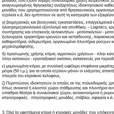
μονάδες που έχουν νόμιμη πολεοδομικά χρήση λατρευτικού 
αναγνωρισμένης θρησκείας) ανεξαρτήτως ιδιοκτησιακού καθεστ
μονάδες που χρησιμοποιούνται από θρησκευτικούς οργανισμο
σχολεία κ.ά. δεν εμπίπτουν σε αυτή τη κατηγορία των εξαιρέσε
γ) βιομηχανικές και βιοτεχνικές εγκαταστάσεις, επαγγελματικά
ηλεκτρομηχανολογικό εξοπλισμό και αποθήκες – Logistics, ερ
συντήρησης και επισκευής αυτοκινήτων - μοτοσικλετών - μοτ
ξυλουργεία, εργαστήρια ερευνών και εκπαίδευσης, παρασκευ
καθαριστήρια, σιδερωτήρια, οργανωμένα πλυντήρια ρούχων κα
μηχανογράφησης.
δ) προσωρινής χρήσης κτίρια, αγροτικών χρήσεων - πλην κατοικ
πλην κατοικιών - εργοταξιακοί οικίσκοι, κατασκευές για περιοδι
ε) μεμονωμένα κτίρια, με συνολική ωφέλιμη επιφάνεια μικρότ
μέτρα (50 τ.μ.), για τα οποία ισχύουν μόνον οι ελάχιστες απα
στοιχεία του κτιριακού κελύφους.
ζ) Περιπτώσεις ιδιοκτησιών οι οποίες εκ της πολεοδομικής χρ
όπως ανοικτοί ή κλειστοί χώροι στάθμευσης και πλυντήρια αυ
υπαίθρια θέατρα & συναυλιακοί χώροι, αυτοκινούμενα ή ρυμο
κτηνοτροφικές - πτηνοτροφικές μονάδες, στάβλοι, σφαγεία κ.ά.
3. Όλα τα υφιστάμενα κτίρια ή κτιριακές μονάδες που υπόκειντα