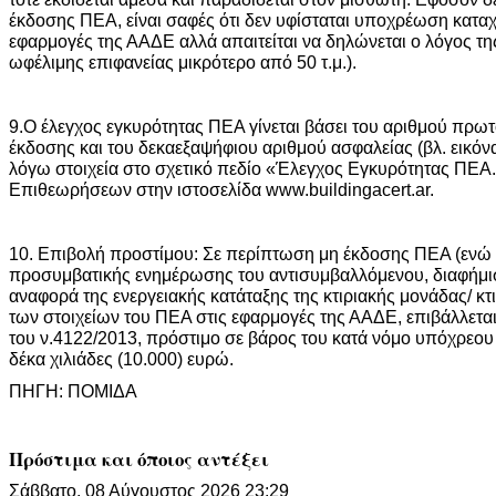
έκδοσης ΠΕΑ, είναι σαφές ότι δεν υφίσταται υποχρέωση κατα
εφαρμογές της ΑΑΔΕ αλλά απαιτείται να δηλώνεται ο λόγος της 
ωφέλιμης επιφανείας μικρότερο από 50 τ.μ.).
9.Ο έλεγχος εγκυρότητας ΠΕΑ γίνεται βάσει του αριθμού πρω
έκδοσης και του δεκαεξαψήφιου αριθμού ασφαλείας (βλ. εικόν
λόγω στοιχεία στο σχετικό πεδίο «Έλεγχος Εγκυρότητας ΠΕΑ
Επιθεωρήσεων στην ιστοσελίδα www.buildingacert.ar.
10. Επιβολή προστίμου: Σε περίπτωση μη έκδοσης ΠΕΑ (ενώ ο
προσυμβατικής ενημέρωσης του αντισυμβαλλόμενου, διαφήμισ
αναφορά της ενεργειακής κατάταξης της κτιριακής μονάδας/ κτ
των στοιχείων του ΠΕΑ στις εφαρμογές της ΑΑΔΕ, επιβάλλετα
του ν.4122/2013, πρόστιμο σε βάρος του κατά νόμο υπόχρεου
δέκα χιλιάδες (10.000) ευρώ.
ΠΗΓΗ: ΠΟΜΙΔΑ
Πρόστιμα και όποιος αντέξει
Σάββατο, 08 Αύγουστος 2026 23:29