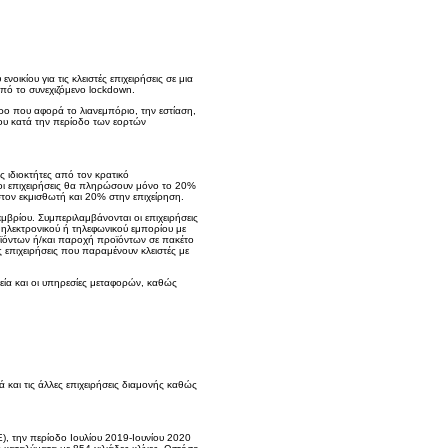
κίου για τις κλειστές επιχειρήσεις σε μια
από το συνεχιζόμενο lockdown.
τρο που αφορά το λιανεμπόριο, την εστίαση,
 που κατά την περίοδο των εορτών
 ιδιοκτήτες από τον κρατικό
οι επιχειρήσεις θα πληρώσουν μόνο το 20%
στον εκμισθωτή και 20% στην επιχείρηση.
εμβρίου. Συμπεριλαμβάνονται οι επιχειρήσεις
 ηλεκτρονικού ή τηλεφωνικού εμπορίου με
ροϊόντων ή/και παροχή προϊόντων σε πακέτο
 επιχειρήσεις που παραμένουν κλειστές με
φεία και οι υπηρεσίες μεταφορών, καθώς
και τις άλλες επιχειρήσεις διαμονής καθώς
), την περίοδο Ιουλίου 2019-Ιουνίου 2020