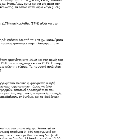
καταλύματα με 854 χιλιάδες κλίνες. Ωστόσο
b και HomeAway έστω και για μία μέρα την
μίσθωσης, τα οποία κατά κύριο λόγο (89%)
η (17%) και Κυκλάδες (17%) αλλά και στο
ρά: φαίνεται ότι από τα 179 χιλ. καταλύματα
ν πρωτοεμφανίστηκε στην πλατφόρμα πριν
των εμφανίστηκε το 2019 και στις αρχές του
 2018 που συνεχίστηκε και το 2019. Επίσης,
τοικιών της χώρας. Τα ποσοστά αυτά είναι
).
γγελματικό πλαίσιο εμφανίζοντας υψηλή
οιων αχρησιμοποίητων πόρων για λίγο
λατφορμών, αποτελεί δραστηριότητα που
 ορισμένες σημαντικές τουριστικές περιοχές,
περβαίνουν, εν δυνάμει, και τις διαθέσιμες
νήτου στο οποίο σήμερα λειτουργεί το
νολική επιφάνεια 9 .450 τετραγωνικά και
δωμάτια και είναι μισθωμένο στη Λάμψα ΑΕ.
ς έως τη Δευτέρα 12 Ιουνίου και ώρα 12.00.