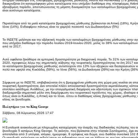
υπήρξαν διαθέσιμα στις πλατφόρμες βραχυχρόνιας μίσθωσης Airbnb και HomeAway 179 χιλιάδες 
διευκρινίζεται ότι καταγράφηκαν μόνο καταλύματα που υπήρξαν διαθέσιμα στις πλατφόρμες Airbn
εξεταζόμενη περίοδο, αποτυπώνοντας τη μέγιστη δυναμικότητα των καταλυμάτων βραχυχρόνιας 
είναι αυτόνομα καταλύματα.
Περισσότερα από τα μισά καταλύματα βραχυχρόνιας μίσθωσης βρίσκονται σε Αττική (18%), Κρήτ
Ιόνιο (14%). Ενδιαφέρον πάντως είναι το χαμηλό ποσοστό των Δωδεκανήσων (5%)
Το ΙΝΣΕΤΕ μελέτησε και την εξελικτική πορεία των καταλυμάτων βραχυχρόνιας μίσθωσης στην αγο
που υπήρξαν διαθέσιμα την περίοδο Ιουλίου 2019-Ιουνίου 2020, μόλις το 38% των καταλυμάτω
από το 2017.
Αυτό οφείλεται ξεκάθαρα σε εμπορική δραστηριότητα με διαχρονική πορεία. Το 31% των καταλυμά
2020, προφανώς λόγω της σημαντικής αύξησης της τουριστικής δραστηριότητας τα έτη 2017 και
τα καταλύματα βραχυχρόνιας μίσθωσης αντιστοιχούν στο 13% των εξοχικών και δευτερευουσών κα
πολύ πιο υψηλά στις Κυκλάδες (59%), το Ιόνιο (56%), τα Δωδεκάνησα (39%) και την Κρήτη (36%
Σύμφωνα με το ΙΝΣΕΤΕ, επιβεβαιώνεται ότι η βραχυχρόνια μίσθωση στη χώρα μας κινείται σε επα
τουριστική δραστηριότητα. Δεν αποτελεί πλέον αποκλειστικά δραστηριότητα εκμετάλλευσης κάπ
επιπλέον εισόδημα. Αντιθέτως, με την επαγγελματική διαχείριση και αξιοποίηση των σχετικών π
διαδραματίζει σημαντικό ρόλο στη διαμόρφωση του τουριστικού προϊόντος της χώρας, ιδιαίτερα σε
όπως είναι οι Κυκλάδες, η Αττική και το Ιόνιο, όπου οι διαθέσιμες κλίνες βραχυχρόνιας μίσθωσης υ
κλίνες σε ξενοδοχεία.
Πωλητήριο για το King George
Σάββατο, 08 Αύγουστος 2026 17:47
Η Eurobank ανακοίνωσε με πληρωμένη καταχώρηση την έναρξη της διαδικασίας πώλησης του ακι
ξενοδοχείο 5 αστέρων King George. Το ακίνητο, που βρίσκεται στην πλατεία Συντάγματος, έχει συ
αποτελείται από 3 υπόγεια, ισόγειο, ημιώροφο, 8 ορόφους και δώμα, ενώ διαθέτει συνολικά 102 
Οι επενδυτές καλούνται να εκδηλώσουν το ενδιαφέρον τους για να λάβουν τις πρώτες πληροφορίε