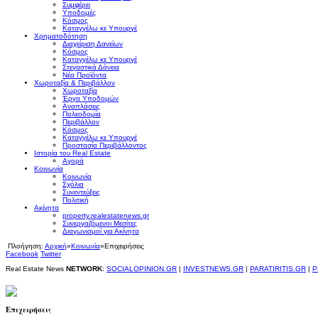
Συμφέρει
Υποδομές
Κόσμος
Καταγγέλω κε Υπουργέ
Χρηματοδότηση
Διαχείριση Δανείων
Κόσμος
Καταγγέλω κε Υπουργέ
Στεγαστικά Δάνεια
Νέα Προϊόντα
Χωροταξία & Περιβάλλον
Χωροταξία
Έργα Υποδομών
Αναπλάσεις
Πολεοδομία
Περιβάλλον
Κόσμος
Καταγγέλω κε Υπουργέ
Προστασία Περιβάλλοντος
Ιστορία του Real Estate
Αγορά
Κοινωνία
Κοινωνία
Σχόλια
Συνεντεύξεις
Πολιτική
Ακίνητα
property.realestatenews.gr
Συνεργαζόμενοι Μεσίτες
Διαγωνισμοί για Ακίνητα
Πλοήγηση:
Αρχική
»
Κοινωνία
»
Επιχειρήσεις
Facebook
Twitter
Real Estate News
NETWORK
:
SOCIALOPINION.GR
|
INVESTNEWS.GR
|
PARATIRITIS.GR
|
P
Επιχειρήσεις