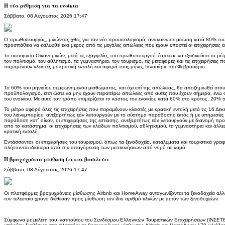
Η νέα ρύθμιση για τα ενοίκια
Σάββατο, 08 Αύγουστος 2026 17:47
Ο πρωθυπουργός, μιλώντας χθες για τον νέο προϋπολογισμό, ανακοίνωσε μείωση κατά 80% του ενοι
προσπάθεια να καλυφθεί ένα μέρος από τις μεγάλες απώλειες που έχουν υποστεί οι επιχειρήσεις 
Το υπουργείο Οικονομικών, μετά τις εξαγγελίες του πρωθυπουργού, έσπευσε να εξειδικεύσει το μέ
τον πολιτισμό, τον αθλητισμό, τα γυμναστήρια, τον τουρισμό, τις μεταφορές και τις επιχειρήσεις
παραμένουν κλειστές με κρατική εντολή και αφορά τους μήνες Ιανουάριο και Φεβρουάριο.
Το 60% του μηνιαίου συμφωνημένου μισθώματος, και όχι επί της απώλειας, θα αποζημιωθεί στους
προϋπολογισμό, έτσι ώστε να μην έχουν περαιτέρω απώλειες από αυτές που έχουν σήμερα, ενώ 
του ενοικίου. Με αυτό τον τρόπο επιμερίζεται το κόστος του ενοικίου κατά 60% στο κράτος, 20% 
Το μέτρο αφορά όλες τις επιχειρήσεις που παραμένουν κλειστές με κρατική εντολή μετά τις 16 Δεκ
του λιανεμπορίου, ανεξαρτήτως εάν λειτουργούν με το σύστημα παράδοσης εκτός ή με υπηρεσίες
παράδοση κατ΄ οίκον, οι επιχειρήσεις της εστίασης, ανεξαρτήτως εάν λειτουργούν με διανομή π
από το κατάστημα, οι επιχειρήσεις των κλάδων πολιτισμού, αθλητισμού, τα γυμναστήρια και άλλες
κρατική εντολή.
Εντάσσονται οι επιχειρήσεις του τουρισμού, όπως τα ξενοδοχεία, καταλύματα και τουριστικά γρα
πλήττονται ιδιαίτερα από την απαγόρευση των μετακινήσεων από νομό σε νομό.
Η βραχυχρόνια μίσθωση ζει και βασιλεύει
Σάββατο, 08 Αύγουστος 2026 17:47
Οι πλατφόρμες βραχυχρόνιας μίσθωσης Airbnb και ΗοmeAway ανταγωνίζονται τα ξενοδοχεία αλλά 
τον τελευταίο χρόνο διέθεσαν προς μίσθωση τον ίδιο αριθμό κλινών με αυτόν των ξενοδοχείων.
Σύμφωνα με μελέτη του Ινστιτούτου του Συνδέσμου Ελληνικών Τουριστικών Επιχειρήσεων (ΙΝΣΕΤΕ