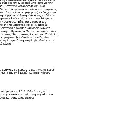
ούτε και τον ενδιαφερόμενο ούτε για την
λ.. Αργότερα λειτούργησε για μικρό
λλοτε το αρχοντικό του πλούσιου ομογενούς
τία. Στο πολυτελές μέγαρο έζησε 52 χρόνια
. Στη μορφή αυτή διατηρήθηκε ως το 34 που
καν οι 3 τελευταίοι όροφοι και 30 χρόνια
ι προέδρους. Είναι στην καρδιά του
ται την πρωτεύουσα για οικονομικούς,
. Αριστοτέλης Ωνάσης και Μαρία Κάλλας,
Σινάτρα, Φρανσουά Μιτεράν και τόσοι άλλοι.
ο πριν τους Ολυμπιακούς Αγώνες του 2004. Στο
00 κορυφαίων ξενοδοχείων στην Ευρώπη.
υν μία προεδρική και μία βασιλική σουίτα.
ό κέντρο.
 ανήλθαν σε Ευρώ 2,5 εκατ. έναντι Ευρώ
 6,6 εκατ. από Ευρώ 4,9 εκατ. πέρυσι.
εννεάμηνο του 2012. Ειδικότερα, τα τα
τ. ευρώ κατά την αντίστοιχη περίοδο του
ντι 8,1 εκατ. ευρώ πέρυσι.