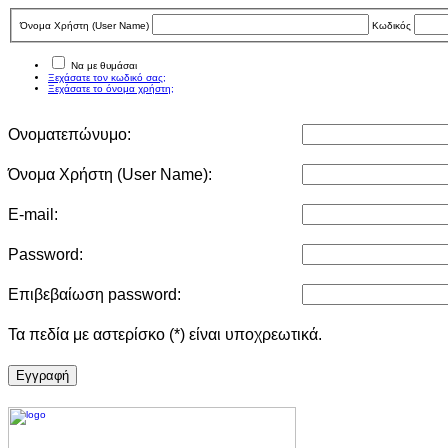
Όνομα Χρήστη (User Νame)
Κωδικός
Να με θυμάσαι
Ξεχάσατε τον κωδικό σας;
Ξεχάσατε το όνομα χρήστη;
Ονοματεπώνυμο:
Όνομα Χρήστη (User Νame):
E-mail:
Password:
Επιβεβαίωση password:
Τα πεδία με αστερίσκο (*) είναι υποχρεωτικά.
Eγγραφή