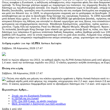
Οπως αναφέρει η Eurobank, η εκδήλωση ενδιαφέροντος στην παρούσα φάση δεν είναι δεσμευτική 
τράπεζα. Το King George χτίστηκε αρχικά ως παράρτημα του παλατιού, της σημερινής Βουλής δη
διάστημα ως πρωθυπουργική κατοικία. Στο σημείο όπου βρίσκεται τώρα το ξενοδοχείο, υπήρχε ά
Βασίλη Σκουλούδη, τραπεζίτη στην Κωνσταντινούπολη και στη συνέχεια διπλωμάτη και επιχειρημα
και μετά τον θάνατό του, το 1928, το κληρονόμησαν συγγενείς και το μετέτρεψαν σε ξενοδοχείο
κατεδαφίστηκε για να γίνει το ξενοδοχείο King George της οικογένειας Καλκάνη. Το 1958 προστέθη
μετά έκλεισε λόγω χρεών.. Από το 1936 το KING GEORGE έχει φιλοξενήσει βασιλείς, πρίγκιπες κα
ιστορικού Κέντρου της Αθήνας και αποτελεί το ιδανικό ορμητήριο για τους ξένους που επισκέπτον
εμπορικούς και επιχειρηματικούς σκοπούς. Φιλοξένησε διασημότητες, μεγιστάνες, ηγέτες κρατών
μαντόνα, Γκρέις Κέλι και πρίγκιπας Ρενιέ του Μονακό, Μέριλιν Μονρόε, Μπριζίτ Μπαρντό, Φρανκ 
Το πολυτελές ξενοδοχείο King George ήταν κλειστό για χρόνια και άνοιξε ξανά τις πύλες του λίγ
διάστημα των τελευταίων 8 χρόνων απέσπασε διεθνείς διακρίσεις, καθώς βρέθηκε μεταξύ των 1
Διαθέτει 105 δωμάτια, από τα οποία περισσότερα από τα μισά είναι σουίτες. Ανάμεσά τους υπάρχο
Στην γκάμα των υπηρεσιών περιλαμβάνονται ακόμα εστιατόριο, μπαρ, γυμναστήριο και συνεδριακ
Αυξηση κερδών για την ΑLPHA Αστικα Ακίνητα
Σάββατο, 08 Αύγουστος 2026 17:47
Κατά τo πρώτο εξάμηνο του 2013, τα καθαρά κέρδη της ΑLPHA Αστικα Ακίνητα μετά από φόρους
1,4 εκατ. κατά την αντίστοιχη περίοδο του 2012. Ο κύκλος εργασιών ανήλθε αντιστοίχως σε Ευρώ
Πτώση στα κέρδη
Σάββατο, 08 Αύγουστος 2026 17:47
Πτώση στα κέρδη και μείωση του κύκλου εργασιών εμφάνισε η Alpha Αστικά Ακίνητα κατά το 
καθαρά κέρδη μετά από φόρους της εταιρείας υποχώρησαν στα 2,2 εκατ. ευρώ έναντι 2,8 εκα
2011. Ο κύκλος εργασιών διαμρφώθηκε κατά το εξεταζόμενο διάστημα στα 7,4 εκατ. από ευρώ ένα
Περισσότερα Άρθρα...
Ζημιές για την Eurobank Properties
Η ΤΕΡΝΑ για την Λυρική
ΟΤΕ: Στα 306,6 εκατ. τα κέρδη τριμήνου
Merit: Σημαντική η διατήρηση των 620 μονάδων
Σελίδα 1 από 102