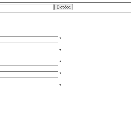
*
*
*
*
*