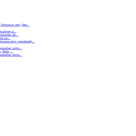
ν δαπανών σας; Ναι...
 πώληση α...
πιτυχίας είν...
ρα υπ...
σίγουρα στην «κατάψυξη...
ισμένες κατοι...
 θέση,...
ισμένες κατοι...