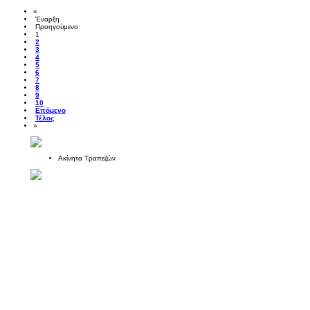
«
Έναρξη
Προηγούμενο
1
2
3
4
5
6
7
8
9
10
Επόμενο
Τέλος
»
Ακίνητα Τραπεζών