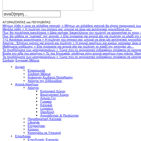
ΑΓΟΡΑΖΟΝΤΑΣ και ΠΟΥΛΩΝΤΑΣ:
Μήπως ήλθε η ώρα να αλλάξετε γειτονιά;
»
Μήπως αν αλλάζατε γειτονιά θα είχατε περιορισμό τω
Μεγάλα λάθη
»
Η πώληση του σπιτιού σας μπορεί να είναι μία εκπληκτικά χρονοβόρα υπ...
Πως θα πουλήσετε ευκολότερα
»
Δέκα κινήσεις διευκολύνουν τον πωλητή να καταστήσει το προς
Πως θα μάθετε τα "μυστικά" της αγοράς
»
Είτε πρόκειται για αγορά είτε για πώληση το κλειδί της ε
7+1 θανάσιμα αμαρτήματα
»
Η πώληση του σπιτιού σας μπορεί να είναι μία εκπληκτικά χρονοβό
Ακινητα : Έξυπνοι τρόποι για αγορά και πώληση
»
Η αγορά ακινήτων και κυρίως κατοικίας είναι 
Μαθήματα επιβίωσης
»
Είτε πρόκειται για αγορά είτε για πώληση το κλειδί της επιτυχίας είν...
Τα προβλήματα των μεταχειρισμένων
»
Τώρα που το αγοραστικό ενδιαφέρον στρέφεται σε μεταχειρ
Βρείτε την αξία του ακινήτου
»
Το πιο δημοφιλές σύνθημα στην αγορά ακινήτων ήταν πάντα "θέση,
Τα προβλήματα των μεταχειρισμένων
»
Τώρα που το αγοραστικό ενδιαφέρον στρέφεται σε μεταχειρ
Σύνδεση
Εγγραφή Μέλους
Αρχική
Επικοινωνία
Σύνδεση Μέλους
Ανάκτηση Κωδικού Πρόσβασης
Ακίνητα της Εβδομάδας
Αγορά Ακινήτων
Ακίνητα
Εμπορικοί Χώροι
Βιομηχανικοί Χώροι
Αγορά Γης
Γραφεια
Κατοικία
Logistics
Οικοδομή
Αγοράζοντας & Πουλώντας
Παραθεριστική Κατοικία
Lifestyle
Επιχειρήσεις
Κόσμος
Καταγγέλω κε Υπουργέ
Επενδύσεις
Επενδυτικές Ευκαιρίες