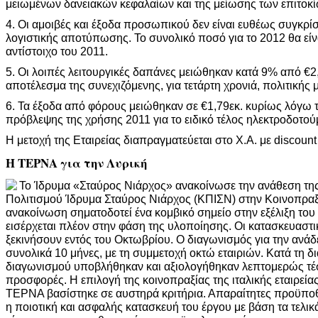
μειωμένων δανειακών κεφαλαίων και της μείωσης των επιτοκί
4. Οι αμοιβές και έξοδα προσωπικού δεν είναι ευθέως συγκρί
λογιστικής αποτύπωσης. Το συνολικό ποσό για το 2012 θα είν
αντίστοιχο του 2011.
5. Οι λοιπές λειτουργικές δαπάνες μειώθηκαν κατά 9% από €2,
αποτέλεσμα της συνεχιζόμενης, για τετάρτη χρονιά, πολιτικής
6. Τα έξοδα από φόρους μειώθηκαν σε €1,79εκ. κυρίως λόγω 
πρόβλεψης της χρήσης 2011 για το ειδικό τέλος ηλεκτροδοτο
Η μετοχή της Εταιρείας διαπραγματεύεται στο Χ.Α. με discoun
Η ΤΕΡΝΑ για την Λυρική
Το Ίδρυμα «Σταύρος Νιάρχος» ανακοίνωσε την ανάθεση τη
Πολιτισμού Ίδρυμα Σταύρος Νιάρχος (ΚΠΙΣΝ) στην Κοινοπραξ
ανακοίνωση σηματοδοτεί ένα κομβικό σημείο στην εξέλιξη το
εισέρχεται πλέον στην φάση της υλοποίησης. Οι κατασκευαστι
ξεκινήσουν εντός του Οκτωβρίου. Ο διαγωνισμός για την ανάδ
συνολικά 10 μήνες, με τη συμμετοχή οκτώ εταιριών. Κατά τη δι
διαγωνισμού υποβλήθηκαν και αξιολογήθηκαν λεπτομερώς τ
προσφορές. Η επιλογή της κοινοπραξίας της ιταλικής εταιρείας
ΤΕΡΝΑ βασίστηκε σε αυστηρά κριτήρια. Απαραίτητες προϋποθέ
η ποιοτική και ασφαλής κατασκευή του έργου με βάση τα τελικά