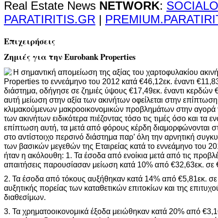
Real Estate News
NETWORK
:
SOCIALO
PARATIRITIS.GR
|
PREMIUM.PARATIRI
Επιχειρήσεις
Ζημιές για την Eurobank Properties
Η σημαντική απομείωση της αξίας του χαρτοφυλακίου ακινή
Properties το εννεάμηνο του 2012 κατά €46,12εκ. έναντι €11,8
διάστημα, οδήγησε σε ζημιές ύψους €17,49εκ. έναντι κερδών 
αυτή μείωση στην αξία των ακινήτων οφείλεται στην επίπτωσ
κλιμακούμενων μακροοικονομικών προβλημάτων στην αγορά γ
των ακινήτων ειδικότερα πιέζοντας τόσο τις τιμές όσο και τα εν
επίπτωση αυτή, τα μετά από φόρους κέρδη διαμορφώνονται στα
στο αντίστοιχο περσινό διάστημα παρ’ όλη την αρνητική συγκυρ
των βασικών μεγεθών της Εταιρείας κατά το εννεάμηνο του 20
ήταν η ακόλουθη: 1. Τα έσοδα από ενοίκια μετά από τις προβλέ
απαιτήσεις παρουσίασαν μείωση κατά 10% από €32,63εκ. σε €
2. Τα έσοδα από τόκους αυξήθηκαν κατά 14% από €5,81εκ. σε 
αυξητικής πορείας των καταθετικών επιτοκίων και της επιτυχο
διαθεσίμων.
3. Τα χρηματοοικονομικά έξοδα μειώθηκαν κατά 20% από €3,1