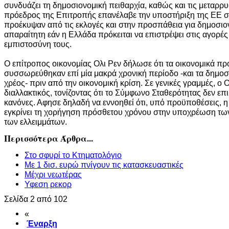
συνδυάζει τη δημοσιονομική πειθαρχία, καθώς και τις μεταρρυ
πρόεδρος της Επιτροπής επανέλαβε την υποστήριξη της ΕΕ στ
προέκυψαν από τις εκλογές και στην προσπάθεια για δημοσιον
απαραίτητη εάν η Ελλάδα πρόκειται να επιστρέψει στις αγορές 
εμπιστοσύνη τους.
Ο επίτροπος οικονομίας Ολι Ρεν δήλωσε ότι τα οικονομικά π
συσσωρεύθηκαν επί μία μακρά χρονική περίοδο -και τα δημοσι
χρέος- πριν από την οικονομική κρίση. Σε γενικές γραμμές, ο 
διαλλακτικός, τονίζοντας ότι το Σύμφωνο Σταθερότητας δεν επ
κανόνες. Αφησε δηλαδή να εννοηθεί ότι, υπό προϋποθέσεις, 
εγκρίνει τη χορήγηση πρόσθετου χρόνου στην υποχρέωση τω
των ελλειμμάτων.
Περισσότερα Άρθρα...
Στο σφυρί το Κτηματολόγιο
Με 1 δισ. ευρώ πνίγουν τις κατασκευαστικές
Mέχρι νεωτέρας
Υφεση ρεκορ
Σελίδα 2 από 102
«
Έναρξη