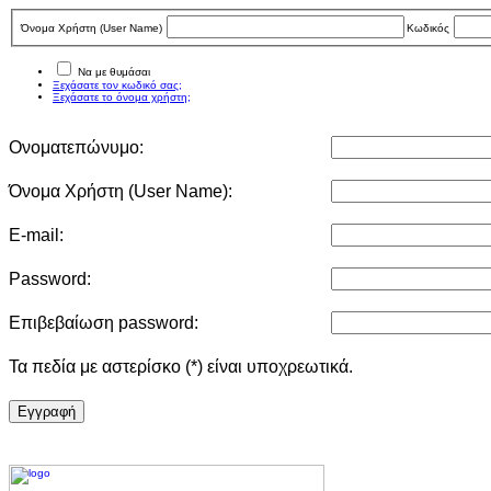
Όνομα Χρήστη (User Νame)
Κωδικός
Να με θυμάσαι
Ξεχάσατε τον κωδικό σας;
Ξεχάσατε το όνομα χρήστη;
Ονοματεπώνυμο:
Όνομα Χρήστη (User Νame):
E-mail:
Password:
Επιβεβαίωση password:
Τα πεδία με αστερίσκο (*) είναι υποχρεωτικά.
Eγγραφή