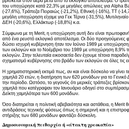
βρίσκεται στον αέρα μετά από το εκλογικό αποτέλεσμα. Ο τραπε
του υποχώρησε κατά 22,3% με μεγάλες απώλειες για Alpha Ba
(-27,6%), Τράπεζα Πειραιώς (-21,2%), Εθνική (-16%), ΤΤ (-14
μεγάλη υποχώρηση είχαμε για Γεκ Τέρνα (-31,5%), Μυτιληναίο 
ΔΕΗ (-20,6%), Ελλάκτωρ (-18,8%) κ.α.
Σύμφωνα με τη Merit, η υποχώρηση αυτή δεν είναι πρωτοφανή
από ένα ρευστό εκλογικό αποτέλεσμα. Οι δύο προηγούμενες φ
δώσει ισχυρή κυβέρνηση ήταν τον Ιούνιο 1989 με υποχώρηση
των εκλογών και το Νοέμβριο του 1989 με υποχώρηση 8,9% τ
εκλογών. Στην τελευταία εικοσαετία δεν έχουμε τέτοια παραδε
σχηματισμό κυβέρνησης στο βράδυ των εκλογών σε όλες τις ε
Η χρηματιστηριακή εκτιμά πως, αν και είναι δύσκολο να γίνει 
χαμηλά 20 ετών, η διατήρηση των 620 μονάδων για το Γενικό Δ
την περίοδο. Ωστόσο, το γεγονός ότι μερικές τράπεζες βρίσκ
χαμηλά που κατέγραψαν τον Ιανουάριο οδηγεί στο συμπέρασμα
Δείκτη χαμηλότερα των 600 μονάδων.
Όσο διατηρείται η πολιτική αβεβαιότητα και αστάθεια, η Merit 
αντιδράσεις τεχνικής φύσεως όπως η σημερινή και η επιστρο
στήριξης των 680 μονάδων φαντάζει δύσκολη.
Δημοσιονομική πειθαρχία ή «άτακτη χρεοκοπία»