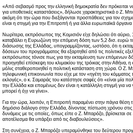
«Από σεβασμό προς την ελληνική δημοκρατία δεν πρόκειται 
για υποθετικές καταστάσεις», δήλωσε χαρακτηριστικά ο Ζ. Μπ
ακόμη ότι την ώρα που διεξάγονται προσπάθειες για τον σχημ
είναι η στιγμή για την Επιτροπή ή για άλλα ευρωπαϊκά όργανα
Νωρίτερα, εκπρόσωπος της Κομισιόν είχε δηλώσει ότι αύριο, 
καταβάλει η Ευρωζώνη την επόμενη δόση των 5,2 δισ. ευρώ τ
διάσωσης της Ελλάδας, υπογραμμίζοντας, ωστόσο, ότι η εκτ
δόσεων του προγράμματος θα εξαρτηθεί από τις πολιτικές εξελ
εκπρόσωπος τόνισε πως για την εκταμίευση των επόμενων δ
προηγηθεί επίσκεψη του κλιμακίου της τρόικας στην Αθήνα, η
μόλις σταθεροποιηθεί η πολιτική κατάσταση στη χώρα. Ο Ζ. Μπ
τηλεφωνική επικοινωνία που είχε με τον «ηγέτη του κόμματος
εκλογές», ο κ. Σαμαράς του κατέστησε σαφές ότι «είναι μία πο
την Ελλάδα και επομένως δεν είναι η κατάλληλη στιγμή για να γί
μπορεί ή όχι να γίνει».
Για την ώρα, λοιπόν, η Επιτροπή παραμένει στην πάγια θέση τ
δημόσιο διάλογο στην Ελλάδα, δίνοντας πίστωση χρόνου στις 
δυνάμεις με τις οποίες, όπως είπε ο Ζ. Μπαρόζο, βρίσκεται σε
αποτέλεσμα θα υπάρξει από τις διαβουλεύσεις».
Στη συνέχεια, ο Ζ. Μπαρόζο υπεραμύνθηκε του δεύτερου προγ