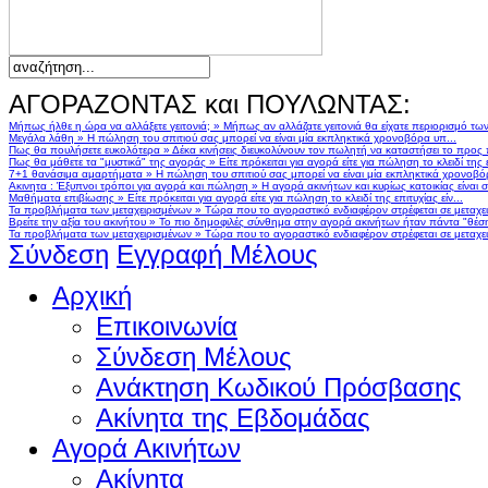
ΑΓΟΡΑΖΟΝΤΑΣ και ΠΟΥΛΩΝΤΑΣ:
Μήπως ήλθε η ώρα να αλλάξετε γειτονιά;
»
Μήπως αν αλλάζατε γειτονιά θα είχατε περιορισμό τω
Μεγάλα λάθη
»
Η πώληση του σπιτιού σας μπορεί να είναι μία εκπληκτικά χρονοβόρα υπ...
Πως θα πουλήσετε ευκολότερα
»
Δέκα κινήσεις διευκολύνουν τον πωλητή να καταστήσει το προς
Πως θα μάθετε τα "μυστικά" της αγοράς
»
Είτε πρόκειται για αγορά είτε για πώληση το κλειδί της ε
7+1 θανάσιμα αμαρτήματα
»
Η πώληση του σπιτιού σας μπορεί να είναι μία εκπληκτικά χρονοβό
Ακινητα : Έξυπνοι τρόποι για αγορά και πώληση
»
Η αγορά ακινήτων και κυρίως κατοικίας είναι 
Μαθήματα επιβίωσης
»
Είτε πρόκειται για αγορά είτε για πώληση το κλειδί της επιτυχίας είν...
Τα προβλήματα των μεταχειρισμένων
»
Τώρα που το αγοραστικό ενδιαφέρον στρέφεται σε μεταχειρ
Βρείτε την αξία του ακινήτου
»
Το πιο δημοφιλές σύνθημα στην αγορά ακινήτων ήταν πάντα "θέση,
Τα προβλήματα των μεταχειρισμένων
»
Τώρα που το αγοραστικό ενδιαφέρον στρέφεται σε μεταχειρ
Σύνδεση
Εγγραφή Μέλους
Αρχική
Επικοινωνία
Σύνδεση Μέλους
Ανάκτηση Κωδικού Πρόσβασης
Ακίνητα της Εβδομάδας
Αγορά Ακινήτων
Ακίνητα