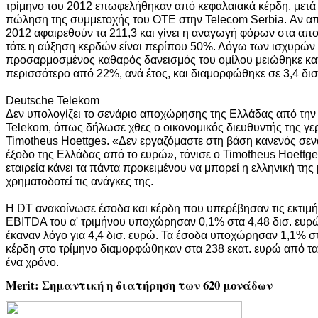
τρίμηνο του 2012 επωφελήθηκαν από κεφαλαιακά κέρδη, μετά 
πώληση της συμμετοχής του ΟΤΕ στην Telecom Serbia. Αν απ
2012 αφαιρεθούν τα 211,3 και γίνει η αναγωγή φόρων στα απ
τότε η αύξηση κερδών είναι περίπου 50%. Λόγω των ισχυρών
προσαρμοσμένος καθαρός δανεισμός του ομίλου μειώθηκε κατ
περισσότερο από 22%, ανά έτος, και διαμορφώθηκε σε 3,4 δισ
Deutsche Telekom
Δεν υπολογίζει το σενάριο αποχώρησης της Ελλάδας από τη
Telekom, όπως δήλωσε χθες ο οικονομικός διευθυντής της γερ
Timotheus Hoettges. «Δεν εργαζόμαστε στη βάση κανενός σεν
έξοδο της Ελλάδας από το ευρώ», τόνισε ο Timotheus Hoettge
εταιρεία κάνει τα πάντα προκειμένου να μπορεί η ελληνική της
χρηματοδοτεί τις ανάγκες της.
Η DT ανακοίνωσε έσοδα και κέρδη που υπερέβησαν τις εκτιμή
EBITDA του α' τριμήνου υποχώρησαν 0,1% στα 4,48 δισ. ευρώ,
έκαναν λόγο για 4,4 δισ. ευρώ. Τα έσοδα υποχώρησαν 1,1% στ
κέρδη στο τρίμηνο διαμορφώθηκαν στα 238 εκατ. ευρώ από τα
ένα χρόνο.
Merit: Σημαντική η διατήρηση των 620 μονάδων