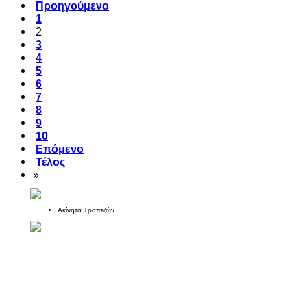
Προηγούμενο
1
2
3
4
5
6
7
8
9
10
Επόμενο
Τέλος
»
Ακίνητα Τραπεζών