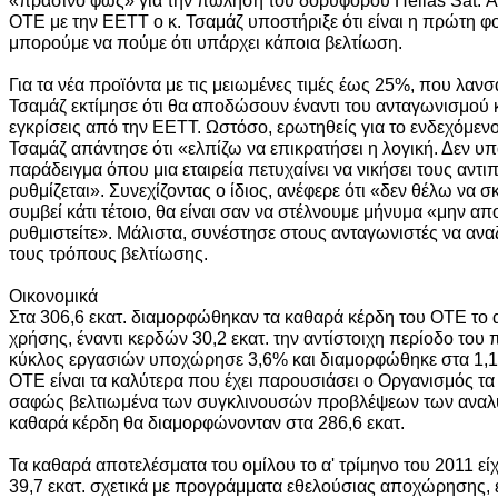
ΟΤΕ με την ΕΕΤΤ ο κ. Τσαμάζ υποστήριξε ότι είναι η πρώτη 
μπορούμε να πούμε ότι υπάρχει κάποια βελτίωση.
Για τα νέα προϊόντα με τις μειωμένες τιμές έως 25%, που λανσ
Τσαμάζ εκτίμησε ότι θα αποδώσουν έναντι του ανταγωνισμού κ
εγκρίσεις από την ΕΕΤΤ. Ωστόσο, ερωτηθείς για το ενδεχόμενο
Τσαμάζ απάντησε ότι «ελπίζω να επικρατήσει η λογική. Δεν 
παράδειγμα όπου μια εταιρεία πετυχαίνει να νικήσει τους αντι
ρυθμίζεται». Συνεχίζοντας ο ίδιος, ανέφερε ότι «δεν θέλω να σ
συμβεί κάτι τέτοιο, θα είναι σαν να στέλνουμε μήνυμα «μην απο
ρυθμιστείτε». Μάλιστα, συνέστησε στους ανταγωνιστές να αν
τους τρόπους βελτίωσης.
Οικονομικά
Στα 306,6 εκατ. διαμορφώθηκαν τα καθαρά κέρδη του ΟΤΕ το α
χρήσης, έναντι κερδών 30,2 εκατ. την αντίστοιχη περίοδο του
κύκλος εργασιών υποχώρησε 3,6% και διαμορφώθηκε στα 1,18
ΟΤΕ είναι τα καλύτερα που έχει παρουσιάσει ο Οργανισμός τα 
σαφώς βελτιωμένα των συγκλινουσών προβλέψεων των αναλυ
καθαρά κέρδη θα διαμορφώνονταν στα 286,6 εκατ.
Τα καθαρά αποτελέσματα του ομίλου το α' τρίμηνο του 2011 ε
39,7 εκατ. σχετικά με προγράμματα εθελούσιας αποχώρησης, ε