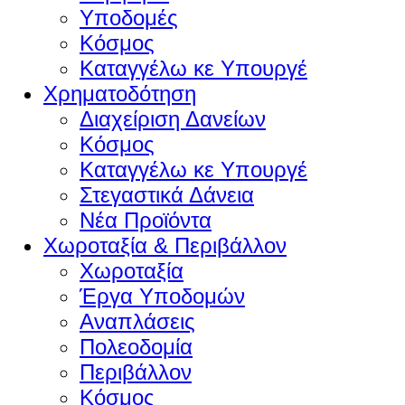
Υποδομές
Κόσμος
Καταγγέλω κε Υπουργέ
Χρηματοδότηση
Διαχείριση Δανείων
Κόσμος
Καταγγέλω κε Υπουργέ
Στεγαστικά Δάνεια
Νέα Προϊόντα
Χωροταξία & Περιβάλλον
Χωροταξία
Έργα Υποδομών
Αναπλάσεις
Πολεοδομία
Περιβάλλον
Κόσμος