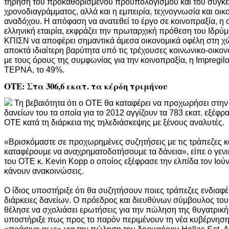
τήρηση του προκαθορισμένου προϋπολογισμού και του συγκε
χρονοδιαγράμματος, αλλά και η εμπειρία, τεχνογνωσία και οικ
αναδόχου. Η απόφαση να ανατεθεί το έργο σε κοινοπραξία, η
ελληνική εταιρία, εκφράζει την πρωταρχική πρόθεση του Ιδρύμ
ΚΠΙΣΝ να αποφέρει σημαντικά άμεσα οικονομικά οφέλη στη χ
αποκτά ιδιαίτερη βαρύτητα υπό τις τρέχουσες κοινωνικο-οικο
με τους όρους της συμφωνίας για την κοινοπραξία, η Impregilo
ΤΕΡΝΑ, το 49%.
ΟΤΕ: Στα 306,6 εκατ. τα κέρδη τριμήνου
Τη βεβαιότητα ότι ο ΟΤΕ θα καταφέρει να προχωρήσει στη
δανείων του τα οποία για το 2012 αγγίζουν τα 783 εκατ. εξέφρ
ΟΤΕ κατά τη διάρκεια της τηλεδιάσκεψης με ξένους αναλυτές.
«Βρισκόμαστε σε προχωρημένες συζητήσεις με τις τράπεζες κα
καταφέρουμε να αναχρηματοδοτήσουμε τα δάνεια», είπε ο γενι
του ΟΤΕ κ. Kevin Kopp ο οποίος εξέφρασε την ελπίδα τον Ιούνι
κάνουν ανακοινώσεις.
Ο ίδιος υποστήριξε ότι θα συζητήσουν ποιες τράπεζες ενδιαφέ
διάρκειες δανείων. Ο πρόεδρος και διευθύνων σύμβουλος του
θέλησε να σχολιάσει ερωτήσεις για την πώληση της θυγατρική
υποστήριξε πως προς το παρόν περιμένουν τη νέα κυβέρνηση
«πράσινο φως» για την πώληση του δορυφόρου Hellas Sat. 