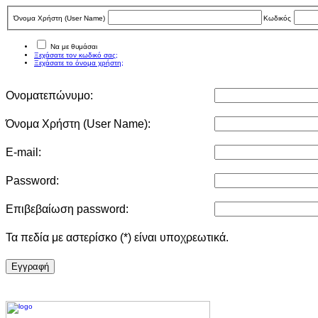
Όνομα Χρήστη (User Νame)
Κωδικός
Να με θυμάσαι
Ξεχάσατε τον κωδικό σας;
Ξεχάσατε το όνομα χρήστη;
Ονοματεπώνυμο:
Όνομα Χρήστη (User Νame):
E-mail:
Password:
Επιβεβαίωση password:
Τα πεδία με αστερίσκο (*) είναι υποχρεωτικά.
Eγγραφή