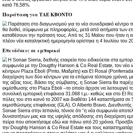
κατά 76,58%.
Παράταση για ΤΑΕ ΚΒΟΝΤΟ
Παράταση στο διαγωνισμού για το νέο συνεδριακό κέντρο
θα δοθεί, σύμφωνα με πληροφορίες, μετά από αιτήματα των ε
καταθέσουν την πρόταση τους. Από τις 31 Μαϊου που ήταν η 
πλέον νέα καταληκτική ημερομηνία ορίστηκε η 4 Ιουλίου του 2
Επενδύσεις σε εμπορικά
Η Sonae Sierra, διεθνής εταιρεία που ειδικεύεται στα εμπο
συμφωνία με την Dougthy Hanson & Co Real Estate, τον νέο 
κέντρων Plaza Éboli (Pinto, Μαδρίτη) και El Rosal (Ponferrada
διαχείριση των δύο κέντρων για τα επόμενα τέσσερα χρόνια, μ
της αξίας τους. Βάσει της σύμβασης, η Sonae Sierra θα παρέχε
εκμίσθωσης στο Plaza Éboli –το οποίο άρχισε να λειτουργεί τ
συνολική εμπορική επιφάνεια 31.068 τ.μ.- καθώς και στο El Ros
πύλες του στο κοινό το 2007 και διαθέτει 144 καταστήματα σε 5
εκμισθώσιμης επιφάνειας (GLA). Ο Alberto Bravo, Διευθυντής
Sonae Sierra στην Ισπανία, τόνισε ότι "η νέα συμφωνία αποτ
δυνατοτήτων μας και της υψηλής απόδοσης στη διαχείριση ε
πείρα που αποκτήσαμε εδώ και πάνω από 20 χρόνια. Προσβλ
την Doughty Hanson & Co Real Estate και τους καταστηματά
για να προσφέρουμε στους πελάτες μας ό,τι καλύτερο υπάρχε