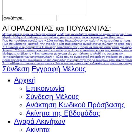
ΑΓΟΡΑΖΟΝΤΑΣ και ΠΟΥΛΩΝΤΑΣ:
Μήπως ήλθε η ώρα να αλλάξετε γειτονιά;
»
Μήπως αν αλλάζατε γειτονιά θα είχατε περιορισμό τω
Μεγάλα λάθη
»
Η πώληση του σπιτιού σας μπορεί να είναι μία εκπληκτικά χρονοβόρα υπ...
Πως θα πουλήσετε ευκολότερα
»
Δέκα κινήσεις διευκολύνουν τον πωλητή να καταστήσει το προς
Πως θα μάθετε τα "μυστικά" της αγοράς
»
Είτε πρόκειται για αγορά είτε για πώληση το κλειδί της ε
7+1 θανάσιμα αμαρτήματα
»
Η πώληση του σπιτιού σας μπορεί να είναι μία εκπληκτικά χρονοβό
Ακινητα : Έξυπνοι τρόποι για αγορά και πώληση
»
Η αγορά ακινήτων και κυρίως κατοικίας είναι 
Μαθήματα επιβίωσης
»
Είτε πρόκειται για αγορά είτε για πώληση το κλειδί της επιτυχίας είν...
Τα προβλήματα των μεταχειρισμένων
»
Τώρα που το αγοραστικό ενδιαφέρον στρέφεται σε μεταχειρ
Βρείτε την αξία του ακινήτου
»
Το πιο δημοφιλές σύνθημα στην αγορά ακινήτων ήταν πάντα "θέση,
Τα προβλήματα των μεταχειρισμένων
»
Τώρα που το αγοραστικό ενδιαφέρον στρέφεται σε μεταχειρ
Σύνδεση
Εγγραφή Μέλους
Αρχική
Επικοινωνία
Σύνδεση Μέλους
Ανάκτηση Κωδικού Πρόσβασης
Ακίνητα της Εβδομάδας
Αγορά Ακινήτων
Ακίνητα