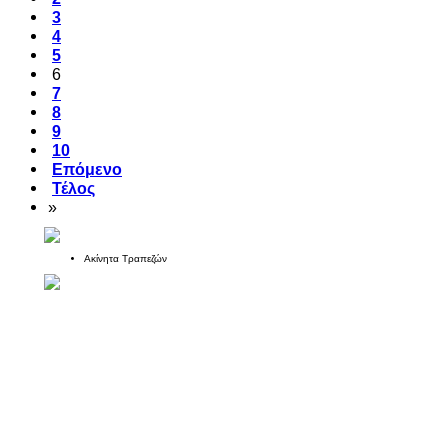
3
4
5
6
7
8
9
10
Επόμενο
Τέλος
»
Ακίνητα Τραπεζών