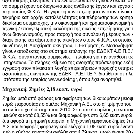
αξιοποίησης ακινήτων, που ενδιαφέρονται να γίνουν δεκτές σ
να συμμετέχουν σε διαγωνισμούς ανάθεσης έργων και εργασι
περιουσίας Φ.Κ.Α.. Η εγγραφή των επιχειρήσεων στον πίνακα
τεκμήριο κατ’ αρχήν καταλληλότητας και πλήρωσης των κριτηρ
δικαίωμα συμμετοχής, την οικονομική και χρηματοοικονομική 
τεχνική / επαγγελματική ικανότητα της οικείας επιχείρησης γι
άνω διαγωνισμούς, προς παροχή του συνόλου ή μέρους των
διαχείρισης και αξιοποίησης ακινήτων στους Φ.Κ.Α., οι οποίε
ακινήτων, Β. Διαχείριση ακινήτων, Γ. Εκτίμηση, Δ. Μεσολάβηση
γίνουν αποδεκτές στο σύστημα επιλογής της ΕΔΕΚΤ Α.Ε.Π.Ε.Υ
Φ.Κ.Α., συνάπτοντας συμφωνίες – πλαίσια για την ανάθεση 
υπηρεσιών. Το πλήρες κείμενο της ανοιχτής πρόσκλησης εκδ
εγγραφή στον πίνακα επιλογής επιχειρήσεων παροχής υπηρεσ
αξιοποίησης ακινήτων της ΕΔΕΚΤ Α.Ε.Π.Ε.Υ. διατίθεται σε ηλ
ιστότοπο της εταιρίας www.edekt.gr, όπου έχει αναρτηθεί.
Μηχανική: Ζημίες 2,18 εκατ. ευρώ
Ζημίες μετά από φόρους και αφαίρεση των δικαιωμάτων μειοψ
ευρώ παρουσίασε ο όμιλος Μηχανική Α.Ε., στο α΄ τρίμηνο του 
το αντίστοιχο διάστημα του 2010. Σε επίπεδο ομίλου, ο ενοπ
μειώθηκε κατά 68,55% και διαμορφώθηκε στα 6,65 εκατ. ευρώ έ
ό,τι αφορά τη μητρική εταιρεία, η Μηχανική εμφάνισε ζημίες έ
Δ.Σ. και διαφορές φορολογικού ελέγχου 1,08 εκατ. ευρώ έναντ
ενώ ο κύκλος εργασιών ανήλθε στα 4,79 εκατ. ευρώ έναντι 20,