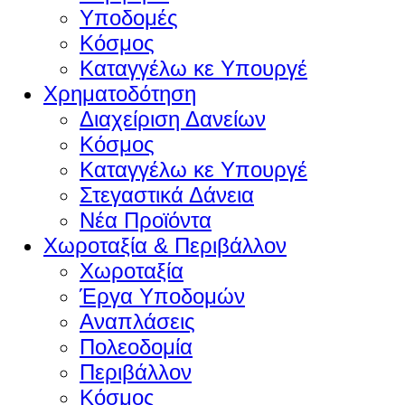
Υποδομές
Κόσμος
Καταγγέλω κε Υπουργέ
Χρηματοδότηση
Διαχείριση Δανείων
Κόσμος
Καταγγέλω κε Υπουργέ
Στεγαστικά Δάνεια
Νέα Προϊόντα
Χωροταξία & Περιβάλλον
Χωροταξία
Έργα Υποδομών
Αναπλάσεις
Πολεοδομία
Περιβάλλον
Κόσμος