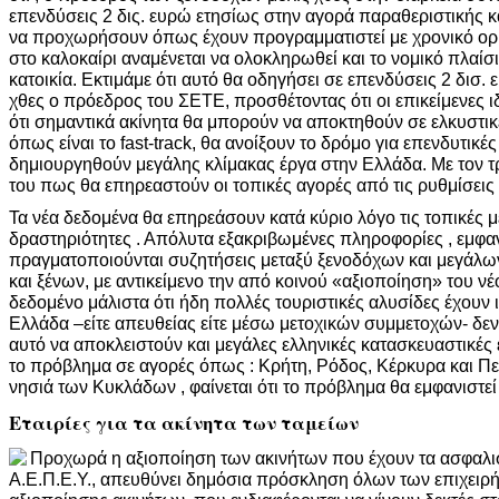
επενδύσεις 2 δις. ευρώ ετησίως στην αγορά παραθεριστικής κ
να προχωρήσουν όπως έχουν προγραμματιστεί με χρονικό ορί
στο καλοκαίρι αναμένεται να ολοκληρωθεί και το νομικό πλαίσ
κατοικία. Εκτιμάμε ότι αυτό θα οδηγήσει σε επενδύσεις 2 δισ.
χθες ο πρόεδρος του ΣΕΤΕ, προσθέτοντας ότι οι επικείμενες 
ότι σημαντικά ακίνητα θα μπορούν να αποκτηθούν σε ελκυστικέ
όπως είναι το fast-track, θα ανοίξουν το δρόμο για επενδυτικές
δημιουργηθούν μεγάλης κλίμακας έργα στην Ελλάδα. Με τον τ
του πως θα επηρεαστούν οι τοπικές αγορές από τις ρυθμίσει
Τα νέα δεδομένα θα επηρεάσουν κατά κύριο λόγο τις τοπικές μ
δραστηριότητες . Απόλυτα εξακριβωμένες πληροφορίες , εμφα
πραγματοποιούνται συζητήσεις μεταξύ ξενοδόχων και μεγάλω
και ξένων, με αντικείμενο την από κοινού «αξιοποίηση» του ν
δεδομένο μάλιστα ότι ήδη πολλές τουριστικές αλυσίδες έχουν
Ελλάδα –είτε απευθείας είτε μέσω μετοχικών συμμετοχών- δεν 
αυτό να αποκλειστούν και μεγάλες ελληνικές κατασκευαστικές ε
το πρόβλημα σε αγορές όπως : Κρήτη, Ρόδος, Κέρκυρα και Πε
νησιά των Κυκλάδων , φαίνεται ότι το πρόβλημα θα εμφανιστεί
Εταιρίες για τα ακίνητα των ταμείων
Προχωρά η αξιοποίηση των ακινήτων που έχουν τα ασφαλι
Α.Ε.Π.Ε.Υ., απευθύνει δημόσια πρόσκληση όλων των επιχειρή