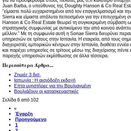
Juan Barba, ο υπεύθυνος της Doughty Hanson & Co Real Esta
"είμαστε πολύ ευχαριστημένοι από τον επαγγελματισμό και τη
Sierra και είμαστε απόλυτα πεπεισμένοι για την επιτυχημένη 
Hanson & Co Real Estate θεωρεί τη συγκεκριμένη σύμβαση ως
στρατηγικής συμφωνίας με αντικείμενο την από κοινού ανάπτ
μέλλον." Με τη συμφωνία αυτή η Sonae Sierra διευρύνει περα
υπηρεσιών σε τρίτους στην Ισπανία. Η εταιρεία, από τους σημα
διαχειριστές εμπορικών κέντρων στην Ισπανία, διαθέτει εννέα 
και παρέχει υπηρεσίες σε τρίτους μέσω της διαχείρισης πέντε
παροχής υπηρεσιών εκμίσθωσης σε άλλα τέσσερα.
Περισσότερα Άρθρα...
Ζημιές 3 δισ.
Ιαπωνία : Η αισιόδοξη εκδοχή
Επτα μνηστήρες για την Βουλιαγμένη
Βουλιάζουν οι κατασκευαστικές
Σελίδα 6 από 102
«
Έναρξη
Προηγούμενο
1
2