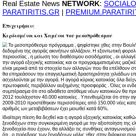
Real Estate News
NETWORK
:
SOCIALO
PARATIRITIS.GR
|
PREMIUM.PARATIRI
Επιχειρήσεις
Κερδισμένοι και Χαμένοι του μεσοπρόθεσμου
Το μεσοπρόθεσμο πρόγραμμα , ψηφίστηκε χθες στην Βουλή
δεδομένα της αγοράς ακινήτων αλλάζουν. Η εξοντωτική φορολο
περιουσίας , η μείωση του διαθέσιμου εισοδήματος , οι αλλαγέ
την αγορά εξοχικής κατοικίας και οι προγραμματισμένες μαζι
είναι μερικά από τα στοιχεία των αλλαγών που θα επέλθουν σ
θα επηρεάσουν την επαγγελματική δραστηριότητα χιλιάδων ε
ασχολούνται με την αγορά. Η αγορά κύριας κατοικίας όλα δείχν
πρωτοφανές περιβάλλον αυξημένης προσφοράς . Όλες οι ενδεί
συμπέρασμα ότι στο αδιάθετο απόθεμα νέων κατοικιών θα προ
2012 τουλάχιστον 40.000 κατοικίες . Υπενθυμίζεται ότι στην α
2009-2010 προστέθηκαν περισσότερες από 150.000 νέες κατοικ
αριθμός ων μεταβιβάσεων έχει μειωθεί κατά 60%.
Ιδιαίτερη πίεση θα δεχθεί και η αγορά εξοχικής κατοικίας κα
ξενοδόχων στην συγκεκριμένη αγορά με την αξιοποίηση της ε
ξενοδοχεία-που έχουν, θα αλλάξει τις συνθήκες ανταγωνισμού. 
ότι , ο πρόεδρος των ξενοδόχων μόλις χθες στην διάρκεια συν