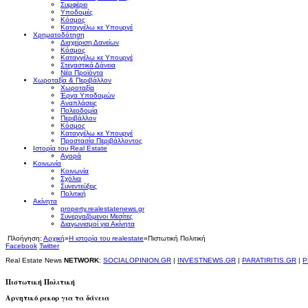
Συμφέρει
Υποδομές
Κόσμος
Καταγγέλω κε Υπουργέ
Χρηματοδότηση
Διαχείριση Δανείων
Κόσμος
Καταγγέλω κε Υπουργέ
Στεγαστικά Δάνεια
Νέα Προϊόντα
Χωροταξία & Περιβάλλον
Χωροταξία
Έργα Υποδομών
Αναπλάσεις
Πολεοδομία
Περιβάλλον
Κόσμος
Καταγγέλω κε Υπουργέ
Προστασία Περιβάλλοντος
Ιστορία του Real Estate
Αγορά
Κοινωνία
Κοινωνία
Σχόλια
Συνεντεύξεις
Πολιτική
Ακίνητα
property.realestatenews.gr
Συνεργαζόμενοι Μεσίτες
Διαγωνισμοί για Ακίνητα
Πλοήγηση:
Αρχική
»
Η ιστορία του realestate
»
Πιστωτική Πολιτική
Facebook
Twitter
Real Estate News
NETWORK
:
SOCIALOPINION.GR
|
INVESTNEWS.GR
|
PARATIRITIS.GR
|
P
Πιστωτική Πολιτική
Αρνητικό ρεκορ για τα δάνεια