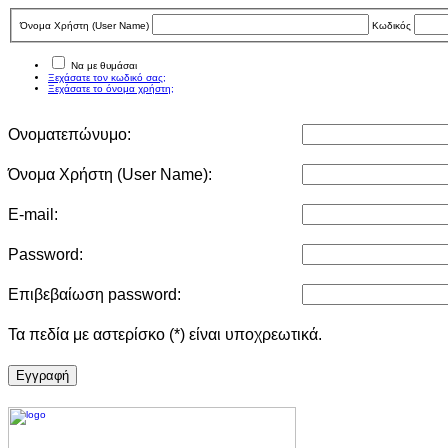
Όνομα Χρήστη (User Νame)
Κωδικός
Να με θυμάσαι
Ξεχάσατε τον κωδικό σας;
Ξεχάσατε το όνομα χρήστη;
Ονοματεπώνυμο:
Όνομα Χρήστη (User Νame):
E-mail:
Password:
Επιβεβαίωση password:
Τα πεδία με αστερίσκο (*) είναι υποχρεωτικά.
Eγγραφή