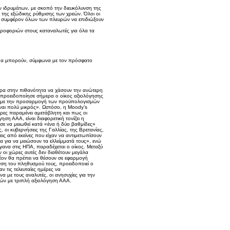
ιδρυμάτων, με σκοπό την διευκόλυνση της
της εξώδικης ρύθμισης των χρεών. Όλοι οι
 το συμφέρον όλων των πλευρών να επιδιώξουν
ληροφοριών στους καταναλωτές για όλα τα
 θα μπορούν, σύμφωνα με τον πρόσφατο
τερα στην πιθανότητα να χάσουν την ανώτερη
, προειδοποίησε σήμερα ο οίκος αξιολόγησης
αι με την προσαρμογή των προϋπολογισμών
ίναι πολύ μικρός». Ωστόσο, η Moody’s
χώρες παραμένει αμετάβλητη και πως οι
ση ΑΑΑ, είναι διαφορετική τονίζει η
σε να μειωθεί κατά «ένα ή δύο βαθμίδες»
 οι κυβερνήσεις της Γαλλίας, της Βρετανίας,
ς από εκείνες που είχαν να αντιμετωπίσουν
α για να μειώσουν τα ελλείμματά τους», ενώ
γανα στις ΗΠΑ, παραδέχεται ο οίκος. Μεταξύ
 οι χώρες αυτές δεν διαθέτουν μεγάλα
λέον θα πρέπει να θέσουν σε εφαρμογή
νση του πληθυσμού τους, προειδοποιεί ο
 τις τελευταίες ημέρες να
 με τους αναλυτές, οι ανησυχίες για την
ών με τριπλή αξιολόγηση ΑΑΑ.