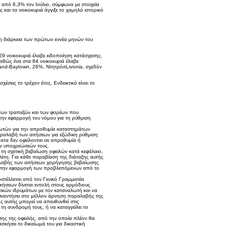
 από 6,3% τον Ιούλιο, σύμφωνα με στοιχεία
 και τα νοικοκυριά άγγιξε το χαμηλό ιστορικό
η διάρκεια των πρώτων εννέα μηνών του
29 νοικοκυριά έλαβε ειδοποίηση κατάσχεσης.
καθώς ένα στα 84 νοικοκυριά έλαβε
Land-Baytown, 26%, ΝτητρόιτLivonia, σχεδόν
χέσεις το τρέχον έτος. Ενδεικτικό είναι το
ων τραπεζών και των φορέων που
την εφαρμογή του νόμου για τη ρύθμιση
αλωτών για την απροθυμία καταστημάτων
ραλαβή των αιτήσεων για εξώδικη ρύθμιση
τα δεν οφείλονται σε απροθυμία ή
των υποχρεώσεών τους.
τη σχετική βεβαίωση οφειλών κατά κεφάλαιο,
λέτη. Για κάθε παραβίαση της διάταξης αυτής
αλαβής των αιτήσεων χορήγησης βεβαίωσης
ον την εφαρμογή των προβλεπόμενων από το
οστέλλεται από τον Γενικό Γραμματέα
ήσεων δίνεται εντολή στους αρμόδιους
τικών ιδρυμάτων με τον καταναλωτή και να
υναντήσει στο μέλλον άρνηση παραλαβής της
αυτής μπορεί να απευθυνθεί στις
η συνδρομή τους, ή να καταγγείλει το
σης της οφειλής, από την οποία πλέον θα
σκήσει το δικαίωμά του για δικαστική