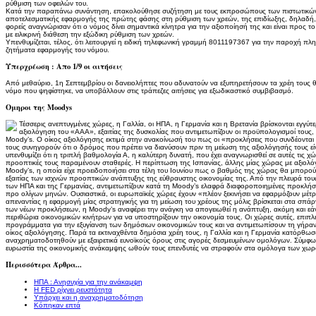
ρύθμιση των οφειλών του.
Κατά την παραπάνω συνάντηση, επακολούθησε συζήτηση με τους εκπροσώπους των πιστωτικών 
αποτελεσματικής εφαρμογής της πρώτης φάσης στη ρύθμιση των χρεών, της επιδίωξης, δηλαδή, 
φορείς αναγνώρισαν ότι ο νόμος δίνει σημαντικά κίνητρα για την αξιοποίησή της και είναι προς
με ειλικρινή διάθεση την εξώδικη ρύθμιση των χρεών.
Υπενθυμίζεται, τέλος, ότι λειτουργεί η ειδική τηλεφωνική γραμμή 8011197367 για την παροχή π
ζητήματα εφαρμογής του νόμου.
Υπερχρέωση : Απο 1/9 οι αιτήσεις
Από μεθαύριο, 1η Σεπτεμβρίου οι δανειολήπτες που αδυνατούν να εξυπηρετήσουν τα χρέη τους
νόμο που ψηφίστηκε, να υποβάλλουν στις τράπεζες αιτήσεις για εξωδικαστικό συμβιβασμό.
Ομηροι της Moodys
Τέσσερις ανεπτυγμένες χώρες, η Γαλλία, οι ΗΠΑ, η Γερμανία και η Βρετανία βρίσκονται εγγύ
αξιολόγηση του «ΑΑΑ», εξαιτίας της δυσκολίας που αντιμετωπίζουν οι προϋπολογισμοί τους
Moody’s. Ο οίκος αξιολόγησης εκτιμά στην ανακοίνωσή του πως οι «προκλήσεις που συνδέοντ
τους συνηγορούν ότι ο δρόμος που πρέπει να διανύσουν πριν τη μείωση της αξιολόγησής τους ε
υπενθυμίζει ότι η τριπλή βαθμολογία Α, η καλύτερη δυνατή, που έχει αναγνωρισθεί σε αυτές τις 
προοπτικές τους παραμένουν σταθερές. Η περίπτωση της Ισπανίας, άλλης μίας χώρας με αξιολόγη
Moody’s, η οποία είχε προειδοποιήσει στα τέλη του Ιουνίου πως ο βαθμός της χώρας θα μπορού
εξαιτίας των ισχνών προοπτικών ανάπτυξης της εύθραυστης οικονομίας της. Από την πλευρά τους,
των ΗΠΑ και της Γερμανίας, αντιμετωπίζουν κατά τη Moody’s ελαφρά διαφοροποιημένες προκλήσει
προ ολίγων μηνών. Ουσιαστικά, οι ευρωπαϊκές χώρες έχουν «πλέον ξεκινήσει να εφαρμόζουν μέτρ
απεναντίας η εφαρμογή μίας στρατηγικής για τη μείωση του χρέους της μόλις βρίσκεται στα σπάρ
των νέων προκλήσεων, η Moody’s αναφέρει την ανάγκη να απογειωθεί η ανάπτυξη, ακόμη και εάν
περιθώρια οικονομικών κινήτρων για να υποστηρίξουν την οικονομία τους. Οι χώρες αυτές, επιπ
προγράμματα για την εξυγίανση των δημόσιων οικονομικών τους και να αντιμετωπίσουν τη γήρα
οίκος αξιολόγησης. Παρά τα εκτιναχθέντα δημόσια χρέη τους, η Γαλλία και η Γερμανία κατόρθωσαν
αναχρηματοδοτηθούν με εξαιρετικά ευνοϊκούς όρους στις αγορές δεσμευμένων ομολόγων. Σύμφωνα
ευρωστία της οικονομικής ανάκαμψης ωθούν τους επενδυτές να στραφούν στα ομόλογα των χωρ
Περισσότερα Άρθρα...
ΗΠΑ : Ανησυχία για την ανάκαμψη
Η FED ρίχνει ρευστότητα
Υπάρχει και η αναχρηματοδότηση
Κόπηκαν επτά