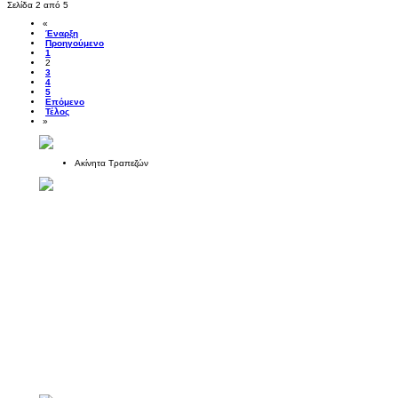
Σελίδα 2 από 5
«
Έναρξη
Προηγούμενο
1
2
3
4
5
Επόμενο
Τέλος
»
Ακίνητα Τραπεζών