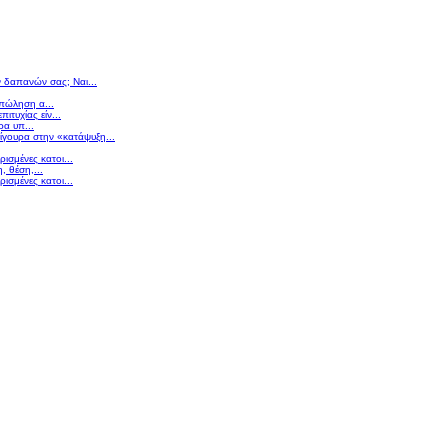
ν δαπανών σας; Ναι...
 πώληση α...
πιτυχίας είν...
ρα υπ...
σίγουρα στην «κατάψυξη...
ισμένες κατοι...
 θέση,...
ισμένες κατοι...