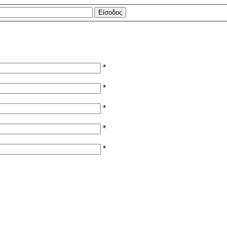
*
*
*
*
*