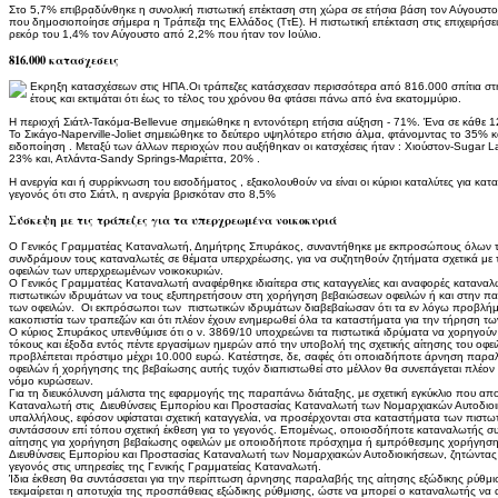
Στο 5,7% επιβραδύνθηκε η συνολική πιστωτική επέκταση στη χώρα σε ετήσια βάση τον Αύγουστο
που δημοσιοποίησε σήμερα η Τράπεζα της Ελλάδος (ΤτΕ). Η πιστωτική επέκταση στις επιχειρήσεις
ρεκόρ του 1,4% τον Αύγουστο από 2,2% που ήταν τον Ιούλιο.
816.000 κατασχεσεις
Εκρηξη κατασχέσεων στις ΗΠΑ.Οι τράπεζες κατάσχεσαν περισσότερα από 816.000 σπίτια στ
έτους και εκτιμάται ότι έως το τέλος του χρόνου θα φτάσει πάνω από ένα εκατομμύριο.
Η περιοχή Σιάτλ-Τακόμα-Bellevue σημειώθηκε η εντονότερη ετήσια αύξηση - 71%. Ένα σε κάθε 1
Το Σικάγο-Naperville-Joliet σημειώθηκε το δεύτερο υψηλότερο ετήσιο άλμα, φτάνομντας το 35% 
ειδοποίηση . Μεταξύ των άλλων περιοχών που αυξήθηκαν οι κατσχέσεις ήταν : Χιούστον-Sugar 
23% και, Ατλάντα-Sandy Springs-Μαριέττα, 20% .
Η ανεργία και ή συρρίκνωση του εισοδήματος , εξακολουθούν να είναι οι κύριοι καταλύτες για κατασ
γεγονός ότι στο Σιάτλ, η ανεργία βρισκόταν στο 8,5%
Σύσκεψη με τις τράπεζες για τα υπερχρεωμένα νοικοκυριά
Ο Γενικός Γραμματέας Καταναλωτή, Δημήτρης Σπυράκος, συναντήθηκε με εκπροσώπους όλων τ
συνδράμουν τους καταναλωτές σε θέματα υπερχρέωσης, για να συζητηθούν ζητήματα σχετικά με 
οφειλών των υπερχρεωμένων νοικοκυριών.
Ο Γενικός Γραμματέας Καταναλωτή αναφέρθηκε ιδιαίτερα στις καταγγελίες και αναφορές καταν
πιστωτικών ιδρυμάτων να τους εξυπηρετήσουν στη χορήγηση βεβαιώσεων οφειλών ή και στην πα
των οφειλών. Οι εκπρόσωποι των πιστωτικών ιδρυμάτων διαβεβαίωσαν ότι τα εν λόγω προβλήμα
κακοπιστία των τραπεζών και ότι πλέον έχουν ενημερωθεί όλα τα καταστήματα για την τήρηση 
Ο κύριος Σπυράκος υπενθύμισε ότι ο ν. 3869/10 υποχρεώνει τα πιστωτικά ιδρύματα να χορηγούν 
τόκους και έξοδα εντός πέντε εργασίμων ημερών από την υποβολή της σχετικής αίτησης του οφει
προβλέπεται πρόστιμο μέχρι 10.000 ευρώ. Κατέστησε, δε, σαφές ότι οποιαδήποτε άρνηση παρ
οφειλών ή χορήγησης της βεβαίωσης αυτής τυχόν διαπιστωθεί στο μέλλον θα συνεπάγεται πλέ
νόμο κυρώσεων.
Για τη διευκόλυνση μάλιστα της εφαρμογής της παραπάνω διάταξης, με σχετική εγκύκλιο που απ
Καταναλωτή στις Διευθύνσεις Εμπορίου και Προστασίας Καταναλωτή των Νομαρχιακών Αυτοδιοικ
υπαλλήλους, εφόσον υφίσταται σχετική καταγγελία, να προσέρχονται στα καταστήματα των πιστω
συντάσσουν επί τόπου σχετική έκθεση για το γεγονός. Επομένως, οποιοσδήποτε καταναλωτής σ
αίτησης για χορήγηση βεβαίωσης οφειλών με οποιοδήποτε πρόσχημα ή εμπρόθεσμης χορήγησης 
Διευθύνσεις Εμπορίου και Προστασίας Καταναλωτή των Νομαρχιακών Αυτοδιοικήσεων, ζητώντας τ
γεγονός στις υπηρεσίες της Γενικής Γραμματείας Καταναλωτή.
Ίδια έκθεση θα συντάσσεται για την περίπτωση άρνησης παραλαβής της αίτησης εξώδικης ρύθμι
τεκμαίρεται η αποτυχία της προσπάθειας εξώδικης ρύθμισης, ώστε να μπορεί ο καταναλωτής να α