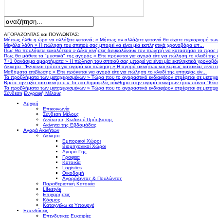
ΑΓΟΡΑΖΟΝΤΑΣ και ΠΟΥΛΩΝΤΑΣ:
Μήπως ήλθε η ώρα να αλλάξετε γειτονιά;
»
Μήπως αν αλλάζατε γειτονιά θα είχατε περιορισμό τω
Μεγάλα λάθη
»
Η πώληση του σπιτιού σας μπορεί να είναι μία εκπληκτικά χρονοβόρα υπ...
Πως θα πουλήσετε ευκολότερα
»
Δέκα κινήσεις διευκολύνουν τον πωλητή να καταστήσει το προς
Πως θα μάθετε τα "μυστικά" της αγοράς
»
Είτε πρόκειται για αγορά είτε για πώληση το κλειδί της ε
7+1 θανάσιμα αμαρτήματα
»
Η πώληση του σπιτιού σας μπορεί να είναι μία εκπληκτικά χρονοβό
Ακινητα : Έξυπνοι τρόποι για αγορά και πώληση
»
Η αγορά ακινήτων και κυρίως κατοικίας είναι 
Μαθήματα επιβίωσης
»
Είτε πρόκειται για αγορά είτε για πώληση το κλειδί της επιτυχίας είν...
Τα προβλήματα των μεταχειρισμένων
»
Τώρα που το αγοραστικό ενδιαφέρον στρέφεται σε μεταχειρ
Βρείτε την αξία του ακινήτου
»
Το πιο δημοφιλές σύνθημα στην αγορά ακινήτων ήταν πάντα "θέση,
Τα προβλήματα των μεταχειρισμένων
»
Τώρα που το αγοραστικό ενδιαφέρον στρέφεται σε μεταχειρ
Σύνδεση
Εγγραφή Μέλους
Αρχική
Επικοινωνία
Σύνδεση Μέλους
Ανάκτηση Κωδικού Πρόσβασης
Ακίνητα της Εβδομάδας
Αγορά Ακινήτων
Ακίνητα
Εμπορικοί Χώροι
Βιομηχανικοί Χώροι
Αγορά Γης
Γραφεια
Κατοικία
Logistics
Οικοδομή
Αγοράζοντας & Πουλώντας
Παραθεριστική Κατοικία
Lifestyle
Επιχειρήσεις
Κόσμος
Καταγγέλω κε Υπουργέ
Επενδύσεις
Επενδυτικές Ευκαιρίες