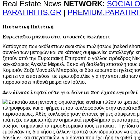
Real Estate News
NETWORK
:
SOCIALO
PARATIRITIS.GR
|
PREMIUM.PARATIRI
Πιστωτική Πολιτική
Ευρωπαϊκο μπλόκο στις ανοικτές πωλήσεις
Κατάργηση των ακάλυπτων ανοικτών πωλήσεων (naked short-s
σύνολο των μετοχών και σε κάποιες συμφωνίες ανταλλαγής κ
ζητούν από την Ευρωπαϊκή Επιτροπή ο γάλλος πρόεδρος Νικο
καγκελάριος Άγκελα Μέρκελ. Σε κοινή δισέλιδη επιστολή τους
Κομισιόν Ζοζέ Μανουέλ Μπαρόζο, οι δύο ευρωπαίοι ηγέτες τον
πρέπει να επισπεύσει τις πρωτοβουλίες για την εποπτεία των
παρουσιάσει πιθανά μέτρα τον Ιούλιο.
Δεν δίνουν λεφτά ούτε για δάνεια που έχουν εγκριθεί
Σε κατάσταση έντονης φημολογίας κινείται πλέον το τραπεζ
πληροφορίες και οι φήμες ππου κυκλοφορούν στην αγορά καθη
περισσότερες. Χθές κυκλοφόρησαν έντονες φήμες σύμφωνα με
τράπεζες αντιμετωπίζουν σημαντικά προβλήματα ρευστότητας κ
αυξήσει σημαντικά τα προσθεσμιακά τους επιτόκια . Την ίδια σ
εμφάνιζαν τις διοικήσεις άλλων τραπεζικών ιδρυμάτων να φρεν
δανείων -και στεγαστικών- για δάνεια που έχει ήδη εγκριθεί η