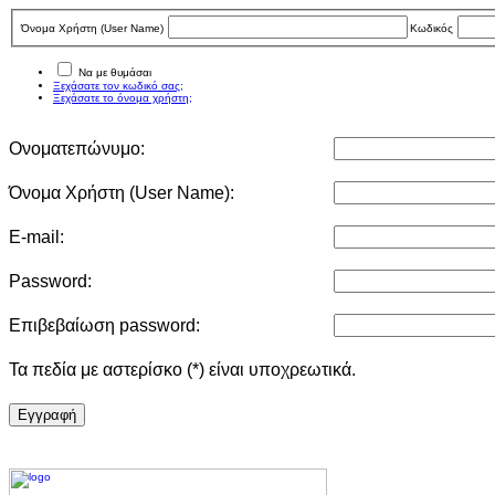
Όνομα Χρήστη (User Νame)
Κωδικός
Να με θυμάσαι
Ξεχάσατε τον κωδικό σας;
Ξεχάσατε το όνομα χρήστη;
Ονοματεπώνυμο:
Όνομα Χρήστη (User Νame):
E-mail:
Password:
Επιβεβαίωση password:
Τα πεδία με αστερίσκο (*) είναι υποχρεωτικά.
Eγγραφή