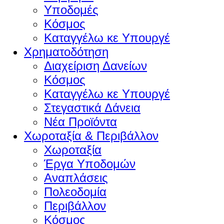
Υποδομές
Κόσμος
Καταγγέλω κε Υπουργέ
Χρηματοδότηση
Διαχείριση Δανείων
Κόσμος
Καταγγέλω κε Υπουργέ
Στεγαστικά Δάνεια
Νέα Προϊόντα
Χωροταξία & Περιβάλλον
Χωροταξία
Έργα Υποδομών
Αναπλάσεις
Πολεοδομία
Περιβάλλον
Κόσμος