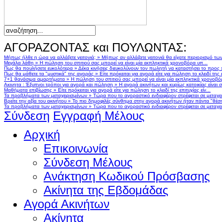
ΑΓΟΡΑΖΟΝΤΑΣ και ΠΟΥΛΩΝΤΑΣ:
Μήπως ήλθε η ώρα να αλλάξετε γειτονιά;
»
Μήπως αν αλλάζατε γειτονιά θα είχατε περιορισμό τω
Μεγάλα λάθη
»
Η πώληση του σπιτιού σας μπορεί να είναι μία εκπληκτικά χρονοβόρα υπ...
Πως θα πουλήσετε ευκολότερα
»
Δέκα κινήσεις διευκολύνουν τον πωλητή να καταστήσει το προς
Πως θα μάθετε τα "μυστικά" της αγοράς
»
Είτε πρόκειται για αγορά είτε για πώληση το κλειδί της ε
7+1 θανάσιμα αμαρτήματα
»
Η πώληση του σπιτιού σας μπορεί να είναι μία εκπληκτικά χρονοβό
Ακινητα : Έξυπνοι τρόποι για αγορά και πώληση
»
Η αγορά ακινήτων και κυρίως κατοικίας είναι 
Μαθήματα επιβίωσης
»
Είτε πρόκειται για αγορά είτε για πώληση το κλειδί της επιτυχίας είν...
Τα προβλήματα των μεταχειρισμένων
»
Τώρα που το αγοραστικό ενδιαφέρον στρέφεται σε μεταχειρ
Βρείτε την αξία του ακινήτου
»
Το πιο δημοφιλές σύνθημα στην αγορά ακινήτων ήταν πάντα "θέση,
Τα προβλήματα των μεταχειρισμένων
»
Τώρα που το αγοραστικό ενδιαφέρον στρέφεται σε μεταχειρ
Σύνδεση
Εγγραφή Μέλους
Αρχική
Επικοινωνία
Σύνδεση Μέλους
Ανάκτηση Κωδικού Πρόσβασης
Ακίνητα της Εβδομάδας
Αγορά Ακινήτων
Ακίνητα