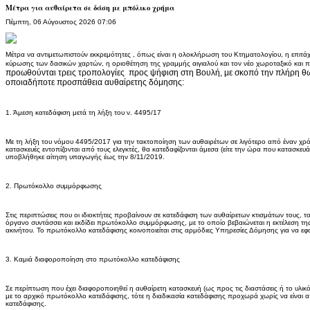
Μέτρα για αυθαίρετα σε δάση με μπόλικο χρήμα
Πέμπτη, 06 Αύγουστος 2026 07:06
Μέτρα να αντιμετωπιστούν εκκρεμότητες , όπως είναι η ολοκλήρωση του Κτηματολογίου, η επιτά
κύρωσης των δασικών χαρτών, η οριοθέτηση της γραμμής αιγιαλού και τον νέο χωροταξικό και 
προωθούνται τρεις τροπολογίες προς ψήφιση στη Βουλή, με σκοπό την πλήρη θω
οποιαδήποτε προσπάθεια αυθαίρετης δόμησης:
1. Άμεση κατεδάφιση μετά τη λήξη του ν. 4495/17
Με τη λήξη του νόμου 4495/2017 για την τακτοποίηση των αυθαιρέτων σε λιγότερο από έναν χρό
κατασκευές εντοπίζονται από τους ελεγκτές, θα κατεδαφίζονται άμεσα (είτε την ώρα που κατασκευάζ
υποβλήθηκε αίτηση υπαγωγής έως την 8/11/2019.
2. Πρωτόκολλο συμμόρφωσης
Στις περιπτώσεις που οι ιδιοκτήτες προβαίνουν σε κατεδάφιση των αυθαίρετων κτισμάτων τους, τ
όργανο συντάσσει και εκδίδει πρωτόκολλο συμμόρφωσης, με το οποίο βεβαιώνεται η εκτέλεση της
ακινήτου. Το πρωτόκολλο κατεδάφισης κοινοποιείται στις αρμόδιες Υπηρεσίες Δόμησης για να εφ
3. Καμιά διαφοροποίηση στο πρωτόκολλο κατεδάφισης
Σε περίπτωση που έχει διαφοροποιηθεί η αυθαίρετη κατασκευή (ως προς τις διαστάσεις ή το υλικ
με το αρχικό πρωτόκολλο κατεδάφισης, τότε η διαδικασία κατεδάφισης προχωρά χωρίς να είναι
κατεδάφισης.