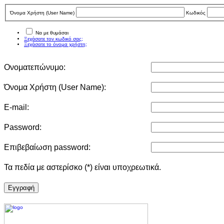
Όνομα Χρήστη (User Νame)
Κωδικός
Να με θυμάσαι
Ξεχάσατε τον κωδικό σας;
Ξεχάσατε το όνομα χρήστη;
Ονοματεπώνυμο:
Όνομα Χρήστη (User Νame):
E-mail:
Password:
Επιβεβαίωση password:
Τα πεδία με αστερίσκο (*) είναι υποχρεωτικά.
Eγγραφή