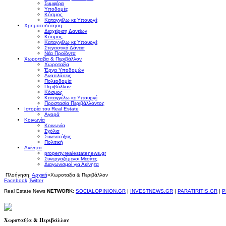
Συμφέρει
Υποδομές
Κόσμος
Καταγγέλω κε Υπουργέ
Χρηματοδότηση
Διαχείριση Δανείων
Κόσμος
Καταγγέλω κε Υπουργέ
Στεγαστικά Δάνεια
Νέα Προϊόντα
Χωροταξία & Περιβάλλον
Χωροταξία
Έργα Υποδομών
Αναπλάσεις
Πολεοδομία
Περιβάλλον
Κόσμος
Καταγγέλω κε Υπουργέ
Προστασία Περιβάλλοντος
Ιστορία του Real Estate
Αγορά
Κοινωνία
Κοινωνία
Σχόλια
Συνεντεύξεις
Πολιτική
Ακίνητα
property.realestatenews.gr
Συνεργαζόμενοι Μεσίτες
Διαγωνισμοί για Ακίνητα
Πλοήγηση:
Αρχική
»
Χωροταξία & Περιβάλλον
Facebook
Twitter
Real Estate News
NETWORK
:
SOCIALOPINION.GR
|
INVESTNEWS.GR
|
PARATIRITIS.GR
|
P
Χωροταξία & Περιβάλλον