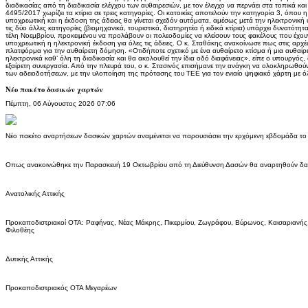
διαδικασίας από τη διαδικασία ελέγχου των αυθαιρεσιών, με τον έλεγχο να περνάει στα τοπικά κ
4495/2017 χωρίζει τα κτίρια σε τρεις κατηγορίες. Οι κατοικίες αποτελούν την κατηγορία 3, όπου
υποχρεωτική και η έκδοση της άδειας θα γίνεται σχεδόν αυτόματα, αμέσως μετά την ηλεκτρονική
τις δύο άλλες κατηγορίες (βιομηχανικά, τουριστικά, διατηρητέα ή ειδικά κτίρια) υπάρχει δυνατό
τέλη Νοεμβρίου, προκειμένου να προλάβουν οι πολεοδομίες να κλείσουν τους φακέλους που έχου
υποχρεωτική η ηλεκτρονική έκδοση για όλες τις άδειες. Ο κ. Σταθάκης ανακοίνωσε πως στις αρχές
πλατφόρμα για την αυθαίρετη δόμηση. «Οτιδήποτε σχετικό με ένα αυθαίρετο κτίσμα ή μια αυθα
ηλεκτρονικά καθ’ όλη τη διαδικασία και θα ακολουθεί την ίδια οδό διαφάνειας», είπε ο υπουργός,
εξαίρετη συνεργασία. Από την πλευρά του, ο κ. Στασινός επισήμανε την ανάγκη να ολοκληρωθο
των αδειοδοτήσεων, με την υλοποίηση της πρότασης του ΤΕΕ για τον ενιαίο ψηφιακό χάρτη με 
Νέο πακέτο δασικών χαρτών
Πέμπτη, 06 Αύγουστος 2026 07:06
Νέο πακέτο αναρτήσεων δασικών χαρτών αναμένεται να παρουσιάσει την ερχόμενη εβδομάδα το 
Οπως ανακοινώθηκε την Παρασκευή 19 Οκτωβρίου από τη Διεύθυνση Δασών θα αναρτηθούν δασικ
Ανατολικής Αττικής
Προκαποδιστριακοί ΟΤΑ: Ραφήνας, Νέας Μάκρης, Πικερμίου, Ζωγράφου, Βύρωνος, Καισαριανής, 
Φιλοθέης
Δυτικής Αττικής
Προκαποδιστριακός ΟΤΑ Μεγαρέων