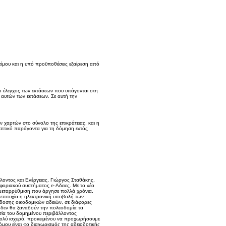
ίμου και η υπό προϋποθέσεις εξαίρεση από
 ο έλεγχος των εκτάσεων που υπάγονται στη
 αυτών των εκτάσεων. Σε αυτή την
 χαρτών στο σύνολο της επικράτειας, και η
πτικό παράγοντα για τη δόμηση εντός
οντος και Ενέργειας, Γιώργος Σταθάκης,
φοριακού συστήματος e-Αδειες. Με το νέο
α μεταρρύθμιση που άργησε πολλά χρόνια,
 επιτυχία η ηλεκτρονική υποβολή των
κδοσης οικοδομικών αδειών, σε διάφορες
ς δεν θα ξαναδούν την πολεοδομία τα
ασία του δομημένου περιβάλλοντος
 πολύ ισχυρό, προκειμένου να προχωρήσουμε
όμου είναι «ο διαχωρισμός της αδειοδοτικής