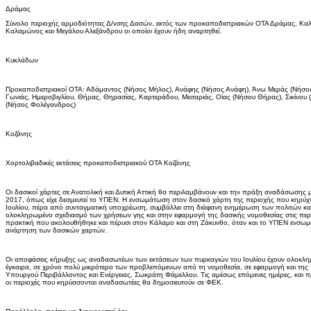
Δράμας
Σύνολο περιοχής αρμοδιότητας Δ/νσης Δασών, εκτός των προκαποδιστριακών ΟΤΑ Δράμας, Καλα
Καλαμώνος και Μεγάλου Αλεξάνδρου οι οποίοι έχουν ήδη αναρτηθεί.
Κυκλάδων
Προκαποδιστριακοί ΟΤΑ: Αδάμαντος (Νήσος Μήλος), Ανάφης (Νήσος Ανάφη), Άνω Μεράς (Νήσ
Γωνιάς, Ημεροβιγλίου, Θήρας, Θηρασίας, Καρτεράδου, Μεσαριάς, Οίας (Νήσου Θήρας), Σικίνου 
(Νήσος Φολέγανδρος)
Κοζάνης
Χορτολιβαδικές εκτάσεις προκαποδιστριακού ΟΤΑ Κοζάνης
Οι δασικοί χάρτες σε Ανατολική και Δυτική Αττική θα περιλαμβάνουν και την πράξη αναδάσωσης με
2017, όπως είχε δεσμευτεί το ΥΠΕΝ. Η ενσωμάτωση στον δασικό χάρτη της περιοχής που κηρύχ
Ιουλίου, πέρα από συνταγματική υποχρέωση, συμβάλλει στη διάφανη ενημέρωση των πολιτών και
ολοκληρωμένο σχεδιασμό των χρήσεων γης και στην εφαρμογή της δασικής νομοθεσίας στις περιο
πρακτική που ακολουθήθηκε και πέρυσι στον Κάλαμο και στη Ζάκυνθο, όταν και το ΥΠΕΝ ενσω
ανάρτηση των δασικών χαρτών.
Οι αποφάσεις κήρυξης ως αναδασωτέων των εκτάσεων των πυρκαγιών του Ιουλίου έχουν ολοκληρω
έγκαιρα, σε χρόνο πολύ μικρότερο των προβλεπόμενων από τη νομοθεσία, σε εφαρμογή και της
Υπουργού Περιβάλλοντος και Ενέργειας, Σωκράτη Φάμελλου. Τις αμέσως επόμενες ημέρες, και 
οι περιοχές που κηρύσσονται αναδασωτέες θα δημοσιευτούν σε ΦΕΚ.