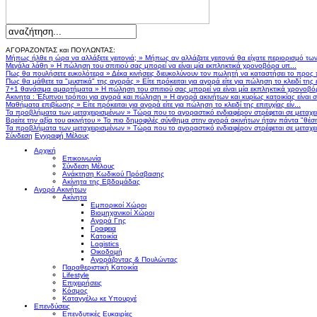
ΑΓΟΡΑΖΟΝΤΑΣ και ΠΟΥΛΩΝΤΑΣ:
Μήπως ήλθε η ώρα να αλλάξετε γειτονιά;
»
Μήπως αν αλλάζατε γειτονιά θα είχατε περιορισμό τω
Μεγάλα λάθη
»
Η πώληση του σπιτιού σας μπορεί να είναι μία εκπληκτικά χρονοβόρα υπ...
Πως θα πουλήσετε ευκολότερα
»
Δέκα κινήσεις διευκολύνουν τον πωλητή να καταστήσει το προς
Πως θα μάθετε τα "μυστικά" της αγοράς
»
Είτε πρόκειται για αγορά είτε για πώληση το κλειδί της ε
7+1 θανάσιμα αμαρτήματα
»
Η πώληση του σπιτιού σας μπορεί να είναι μία εκπληκτικά χρονοβό
Ακινητα : Έξυπνοι τρόποι για αγορά και πώληση
»
Η αγορά ακινήτων και κυρίως κατοικίας είναι 
Μαθήματα επιβίωσης
»
Είτε πρόκειται για αγορά είτε για πώληση το κλειδί της επιτυχίας είν...
Τα προβλήματα των μεταχειρισμένων
»
Τώρα που το αγοραστικό ενδιαφέρον στρέφεται σε μεταχειρ
Βρείτε την αξία του ακινήτου
»
Το πιο δημοφιλές σύνθημα στην αγορά ακινήτων ήταν πάντα "θέση,
Τα προβλήματα των μεταχειρισμένων
»
Τώρα που το αγοραστικό ενδιαφέρον στρέφεται σε μεταχειρ
Σύνδεση
Εγγραφή Μέλους
Αρχική
Επικοινωνία
Σύνδεση Μέλους
Ανάκτηση Κωδικού Πρόσβασης
Ακίνητα της Εβδομάδας
Αγορά Ακινήτων
Ακίνητα
Εμπορικοί Χώροι
Βιομηχανικοί Χώροι
Αγορά Γης
Γραφεια
Κατοικία
Logistics
Οικοδομή
Αγοράζοντας & Πουλώντας
Παραθεριστική Κατοικία
Lifestyle
Επιχειρήσεις
Κόσμος
Καταγγέλω κε Υπουργέ
Επενδύσεις
Επενδυτικές Ευκαιρίες