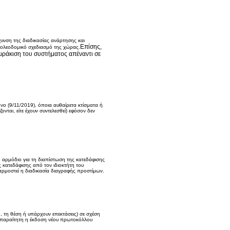
χυνση της διαδικασίας ανάρτησης και
Επίσης,
πολεοδομικό σχεδιασμό της χώρας.
ράκιση του συστήματος απέναντι σε
νο (9/11/2019), όποια αυθαίρετα κτίσματα ή
ονται, είτε έχουν συντελεσθεί) εφόσον δεν
ο αρμόδιο για τη διαπίστωση της κατεδάφισης
 κατεδάφισης από τον ιδιοκτήτη του
αρμοστεί η διαδικασία διαγραφής προστίμων.
ό, τη θέση ή υπάρχουν επεκτάσεις) σε σχέση
 απαραίτητη η έκδοση νέου πρωτοκόλλου