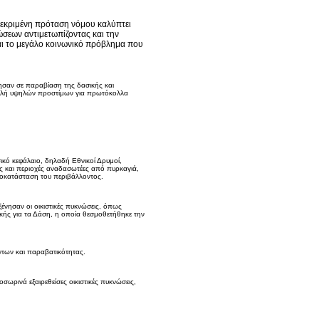
εκριμένη πρόταση νόμου καλύπτει
ώσεων αντιμετωπίζοντας και την
ι το μεγάλο κοινωνικό πρόβλημα που
ήγησαν σε παραβίαση της δασικής και
βολή υψηλών προστίμων για πρωτόκολλα
ικό κεφάλαιο, δηλαδή Εθνικοί Δρυμοί,
ς και περιοχές αναδασωτέες από πυρκαγιά,
ποκατάσταση του περιβάλλοντος.
νησαν οι οικιστικές πυκνώσεις, όπως
κής για τα Δάση, η οποία θεσμοθετήθηκε την
των και παραβατικότητας.
ωρινά εξαιρεθείσες οικιστικές πυκνώσεις,