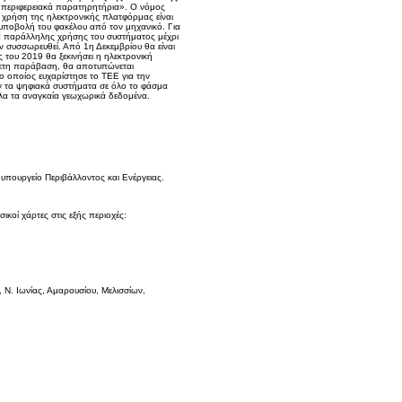
αι περιφερειακά παρατηρητήρια». Ο νόμος
 η χρήση της ηλεκτρονικής πλατφόρμας είναι
 υποβολή του φακέλου από τον μηχανικό. Για
τητα παράλληλης χρήσης του συστήματος μέχρι
ν συσσωρευθεί. Από 1η Δεκεμβρίου θα είναι
 του 2019 θα ξεκινήσει η ηλεκτρονική
ίρετη παράβαση, θα αποτυπώνεται
 ο οποίος ευχαρίστησε το ΤΕΕ για την
ύν τα ψηφιακά συστήματα σε όλο το φάσμα
όλα τα αναγκαία γεωχωρικά δεδομένα.
υπουργείο Περιβάλλοντος και Ενέργειας.
οί χάρτες στις εξής περιοχές:
Ν. Ιωνίας, Αμαρουσίου, Μελισσίων,