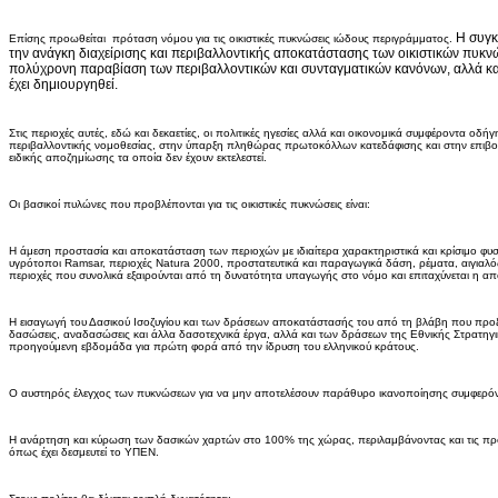
Η συγκ
Επίσης προωθείται πρόταση νόμου για τις οικιστικές πυκνώσεις ιώδους περιγράμματος.
την ανάγκη διαχείρισης και περιβαλλοντικής αποκατάστασης των οικιστικών πυκν
πολύχρονη παραβίαση των περιβαλλοντικών και συνταγματικών κανόνων, αλλά κα
έχει δημιουργηθεί.
Στις περιοχές αυτές, εδώ και δεκαετίες, οι πολιτικές ηγεσίες αλλά και οικονομικά συμφέροντα οδ
περιβαλλοντικής νομοθεσίας, στην ύπαρξη πληθώρας πρωτοκόλλων κατεδάφισης και στην επι
ειδικής αποζημίωσης τα οποία δεν έχουν εκτελεστεί.
Οι βασικοί πυλώνες που προβλέπονται για τις οικιστικές πυκνώσεις είναι:
Η άμεση προστασία και αποκατάσταση των περιοχών με ιδιαίτερα χαρακτηριστικά και κρίσιμο φυσ
υγρότοποι Ramsar, περιοχές Natura 2000, προστατευτικά και παραγωγικά δάση, ρέματα, αιγιαλό
περιοχές που συνολικά εξαιρούνται από τη δυνατότητα υπαγωγής στο νόμο και επιταχύνεται η α
Η εισαγωγή του Δασικού Ισοζυγίου και των δράσεων αποκατάστασής του από τη βλάβη που προξέ
δασώσεις, αναδασώσεις και άλλα δασοτεχνικά έργα, αλλά και των δράσεων της Εθνικής Στρατηγι
προηγούμενη εβδομάδα για πρώτη φορά από την ίδρυση του ελληνικού κράτους.
Ο αυστηρός έλεγχος των πυκνώσεων για να μην αποτελέσουν παράθυρο ικανοποίησης συμφερόν
Η ανάρτηση και κύρωση των δασικών χαρτών στο 100% της χώρας, περιλαμβάνοντας και τις προσ
όπως έχει δεσμευτεί το ΥΠΕΝ.