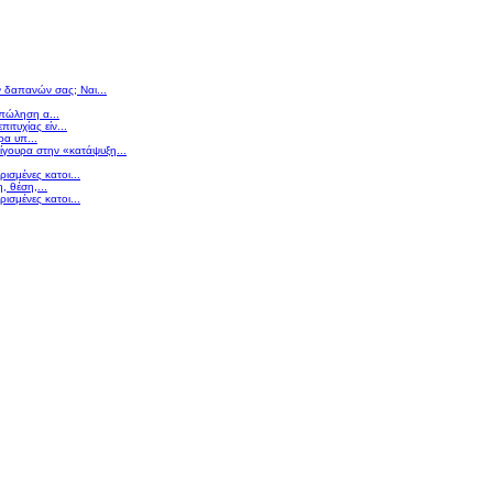
ν δαπανών σας; Ναι...
 πώληση α...
πιτυχίας είν...
ρα υπ...
σίγουρα στην «κατάψυξη...
ισμένες κατοι...
 θέση,...
ισμένες κατοι...