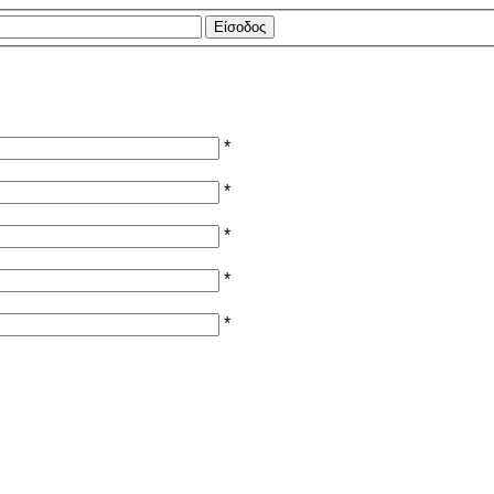
*
*
*
*
*