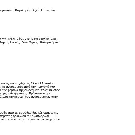
μπακίου, Κεφαλαρίου, Αγίου Αθανασίου,
ος Μύκονος), Βόθωνος, Βουρβούλου, Έξω
(Νήσος Σίκινος), Άνω Μεριάς, Φολέγανδρου
τά τις πυρκαγιές στις 23 και 24 Ιουλίου
τηκε αναδασωτέα μετά την πυρκαγιά του
 των φορέων της οικονομίας, αλλά και στον
χές ενδιαφέροντος. Πρόκειται για μια
μάτωσε την κήρυξη των αναδασωτέων στην
θεί από τις αρμόδιες δασικές υπηρεσίες,
 περσινής εγκυκλίου του Αναπληρωτή
πριν από την ανάρτηση των δασικών χαρτών,