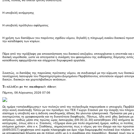
Στους πολίτες θα δίνεται τριπλή δυνατότητα:
Η υποβολή αντίρρησης
Η υποβολή πρόδηλου σφάλματος
Η χρήση των διατάξεων του παρόντος σχεδίου νόμου, δηλαδή η πληρωμή ενιαίου δασικού προστ
την κατεδάφιση των κτιρίων.
Πέρα από την πρόβλεψη για αποκατάσταση του δασικού ισοζυγίου, επιτυγχάνεται η εποπτεία και
δασική νομοθεσία, ώστε να αποτραπεί η συνέχιση του φαινομένου της αυθαίρετης δόμησης εντός
κατεύθυνση εφαρμόζονται και σύγχρονα δορυφορικά εργαλεία.
Συνεπώς, οι διατάξεις της παρούσας πρότασης νόμου, σε συνδυασμό με την κύρωση των δασικών
ταυτόχρονη λειτουργία του Παρατηρητηρίου Δομημένου Περιβάλλοντος αποτελούν ισχυρό αποτρε
δασών, δασικών και χορτολιβαδικών εκτάσεων.
Τι αλλάζει με τις οικοδομικές άδειες
Πέμπτη, 06 Αύγουστος 2026 07:06
Ως ημέρα «απελευθέρωσης» των πολιτών από την πολεοδομία παρουσίασε ο υπουργός Περιβάλλ
στην κοινή συνέντευξη Τύπου με τον πρόεδρο του ΤΕΕ Γιώργο Στασινό για την έναρξη του πληρο
σύστημα η υποβολή και η έκδοση οικοδομικής άδειας θα γίνονται ηλεκτρονικά. Πρόκειται για μι
συντηρώντας τη γραφειοκρατία και τη δυνατότητα διαφθοράς. Πάντως, ήδη από χθες ξεκίνησε με
αιτήσεων, καθώς μέσα στις πρώτες ώρες λειτουργίας (09.00-11.30) κατατέθηκαν 292 αιτήματα έ
κατηγορίες, όπως είπε ο κ. Στασινός. «Σήμερα είναι μια πολύ σημαντική ήμερα, καθώς οι πολίτε
επόμενα χρόνια», είπε ο κ. Σταθάκης, σημειώνοντας πως ο νόμος για τον έλεγχο και την προστ
(4495/2017) ψηφίστηκε από ευρεία πλειοψηφία και άρα «έχει διαμορφωθεί πολιτικά ένα πλαίσιο
με αποφασιστικά βήματα και σε πλήρη ρήξη με ό,τι συνέβαινε στο παρελθόν». Βασική τομή του ν