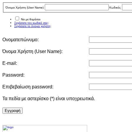
Όνομα Χρήστη (User Νame)
Κωδικός
Να με θυμάσαι
Ξεχάσατε τον κωδικό σας;
Ξεχάσατε το όνομα χρήστη;
Ονοματεπώνυμο:
Όνομα Χρήστη (User Νame):
E-mail:
Password:
Επιβεβαίωση password:
Τα πεδία με αστερίσκο (*) είναι υποχρεωτικά.
Eγγραφή