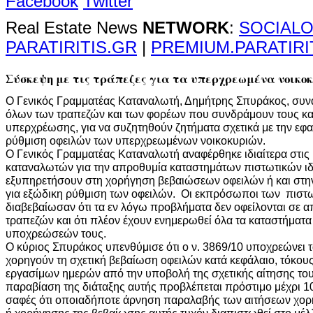
Facebook
Twitter
Real Estate News
NETWORK
:
SOCIALO
PARATIRITIS.GR
|
PREMIUM.PARATIRI
Σύσκεψη με τις τράπεζες για τα υπερχρεωμένα νοικο
Ο Γενικός Γραμματέας Καταναλωτή, Δημήτρης Σπυράκος, συ
όλων των τραπεζών και των φορέων που συνδράμουν τους κα
υπερχρέωσης, για να συζητηθούν ζητήματα σχετικά με την εφα
ρύθμιση οφειλών των υπερχρεωμένων νοικοκυριών.
Ο Γενικός Γραμματέας Καταναλωτή αναφέρθηκε ιδιαίτερα στις 
καταναλωτών για την απροθυμία καταστημάτων πιστωτικών ι
εξυπηρετήσουν στη χορήγηση βεβαιώσεων οφειλών ή και στη
για εξώδικη ρύθμιση των οφειλών. Οι εκπρόσωποι των πιστ
διαβεβαίωσαν ότι τα εν λόγω προβλήματα δεν οφείλονται σε 
τραπεζών και ότι πλέον έχουν ενημερωθεί όλα τα καταστήματα
υποχρεώσεών τους.
Ο κύριος Σπυράκος υπενθύμισε ότι ο ν. 3869/10 υποχρεώνει τ
χορηγούν τη σχετική βεβαίωση οφειλών κατά κεφάλαιο, τόκους
εργασίμων ημερών από την υποβολή της σχετικής αίτησης του 
παραβίαση της διάταξης αυτής προβλέπεται πρόστιμο μέχρι 10
σαφές ότι οποιαδήποτε άρνηση παραλαβής των αιτήσεων χο
ή χορήγησης της βεβαίωσης αυτής τυχόν διαπιστωθεί στο μέλ