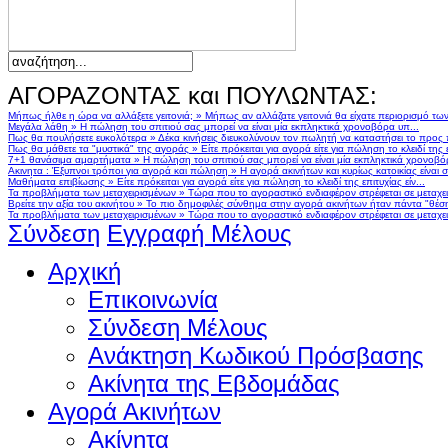
ΑΓΟΡΑΖΟΝΤΑΣ και ΠΟΥΛΩΝΤΑΣ:
Μήπως ήλθε η ώρα να αλλάξετε γειτονιά;
»
Μήπως αν αλλάζατε γειτονιά θα είχατε περιορισμό τω
Μεγάλα λάθη
»
Η πώληση του σπιτιού σας μπορεί να είναι μία εκπληκτικά χρονοβόρα υπ...
Πως θα πουλήσετε ευκολότερα
»
Δέκα κινήσεις διευκολύνουν τον πωλητή να καταστήσει το προς
Πως θα μάθετε τα "μυστικά" της αγοράς
»
Είτε πρόκειται για αγορά είτε για πώληση το κλειδί της ε
7+1 θανάσιμα αμαρτήματα
»
Η πώληση του σπιτιού σας μπορεί να είναι μία εκπληκτικά χρονοβό
Ακινητα : Έξυπνοι τρόποι για αγορά και πώληση
»
Η αγορά ακινήτων και κυρίως κατοικίας είναι 
Μαθήματα επιβίωσης
»
Είτε πρόκειται για αγορά είτε για πώληση το κλειδί της επιτυχίας είν...
Τα προβλήματα των μεταχειρισμένων
»
Τώρα που το αγοραστικό ενδιαφέρον στρέφεται σε μεταχειρ
Βρείτε την αξία του ακινήτου
»
Το πιο δημοφιλές σύνθημα στην αγορά ακινήτων ήταν πάντα "θέση,
Τα προβλήματα των μεταχειρισμένων
»
Τώρα που το αγοραστικό ενδιαφέρον στρέφεται σε μεταχειρ
Σύνδεση
Εγγραφή Μέλους
Αρχική
Επικοινωνία
Σύνδεση Μέλους
Ανάκτηση Κωδικού Πρόσβασης
Ακίνητα της Εβδομάδας
Αγορά Ακινήτων
Ακίνητα