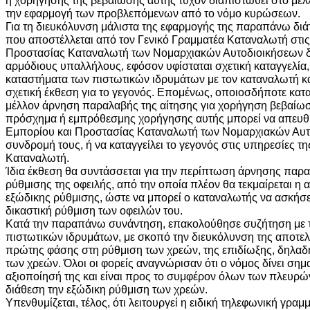
την εφαρμογή των προβλεπόμενων από το νόμο κυρώσεων.
Για τη διευκόλυνση μάλιστα της εφαρμογής της παραπάνω διάτ
που αποστέλλεται από τον Γενικό Γραμματέα Καταναλωτή στι
Προστασίας Καταναλωτή των Νομαρχιακών Αυτοδιοικήσεων δί
αρμόδιους υπαλλήλους, εφόσον υφίσταται σχετική καταγγελία
καταστήματα των πιστωτικών ιδρυμάτων με τον καταναλωτή κ
σχετική έκθεση για το γεγονός. Επομένως, οποιοσδήποτε κατ
μέλλον άρνηση παραλαβής της αίτησης για χορήγηση βεβαίω
πρόσχημα ή εμπρόθεσμης χορήγησης αυτής μπορεί να απευθυν
Εμπορίου και Προστασίας Καταναλωτή των Νομαρχιακών Αυτο
συνδρομή τους, ή να καταγγείλει το γεγονός στις υπηρεσίες τη
Καταναλωτή.
Ίδια έκθεση θα συντάσσεται για την περίπτωση άρνησης παρα
ρύθμισης της οφειλής, από την οποία πλέον θα τεκμαίρεται η
εξώδικης ρύθμισης, ώστε να μπορεί ο καταναλωτής να ασκήσει
δικαστική ρύθμιση των οφειλών του.
Κατά την παραπάνω συνάντηση, επακολούθησε συζήτηση με
πιστωτικών ιδρυμάτων, με σκοπό την διευκόλυνση της αποτε
πρώτης φάσης στη ρύθμιση των χρεών, της επιδίωξης, δηλαδή
των χρεών. Όλοι οι φορείς αναγνώρισαν ότι ο νόμος δίνει σημα
αξιοποίησή της και είναι προς το συμφέρον όλων των πλευρών
διάθεση την εξώδικη ρύθμιση των χρεών.
Υπενθυμίζεται, τέλος, ότι λειτουργεί η ειδική τηλεφωνική γρα