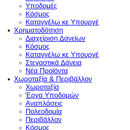
Υποδομές
Κόσμος
Καταγγέλω κε Υπουργέ
Χρηματοδότηση
Διαχείριση Δανείων
Κόσμος
Καταγγέλω κε Υπουργέ
Στεγαστικά Δάνεια
Νέα Προϊόντα
Χωροταξία & Περιβάλλον
Χωροταξία
Έργα Υποδομών
Αναπλάσεις
Πολεοδομία
Περιβάλλον
Κόσμος