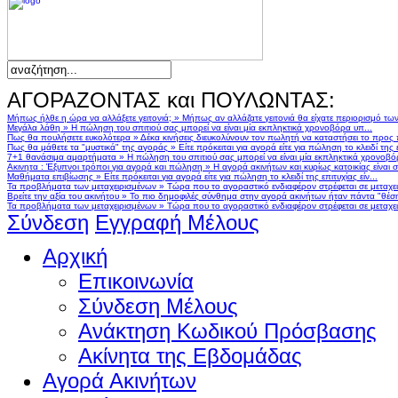
ΑΓΟΡΑΖΟΝΤΑΣ και ΠΟΥΛΩΝΤΑΣ:
Μήπως ήλθε η ώρα να αλλάξετε γειτονιά;
»
Μήπως αν αλλάζατε γειτονιά θα είχατε περιορισμό τω
Μεγάλα λάθη
»
Η πώληση του σπιτιού σας μπορεί να είναι μία εκπληκτικά χρονοβόρα υπ...
Πως θα πουλήσετε ευκολότερα
»
Δέκα κινήσεις διευκολύνουν τον πωλητή να καταστήσει το προς
Πως θα μάθετε τα "μυστικά" της αγοράς
»
Είτε πρόκειται για αγορά είτε για πώληση το κλειδί της ε
7+1 θανάσιμα αμαρτήματα
»
Η πώληση του σπιτιού σας μπορεί να είναι μία εκπληκτικά χρονοβό
Ακινητα : Έξυπνοι τρόποι για αγορά και πώληση
»
Η αγορά ακινήτων και κυρίως κατοικίας είναι 
Μαθήματα επιβίωσης
»
Είτε πρόκειται για αγορά είτε για πώληση το κλειδί της επιτυχίας είν...
Τα προβλήματα των μεταχειρισμένων
»
Τώρα που το αγοραστικό ενδιαφέρον στρέφεται σε μεταχειρ
Βρείτε την αξία του ακινήτου
»
Το πιο δημοφιλές σύνθημα στην αγορά ακινήτων ήταν πάντα "θέση,
Τα προβλήματα των μεταχειρισμένων
»
Τώρα που το αγοραστικό ενδιαφέρον στρέφεται σε μεταχειρ
Σύνδεση
Εγγραφή Μέλους
Αρχική
Επικοινωνία
Σύνδεση Μέλους
Ανάκτηση Κωδικού Πρόσβασης
Ακίνητα της Εβδομάδας
Αγορά Ακινήτων