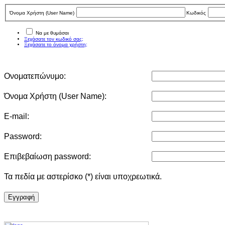
Όνομα Χρήστη (User Νame)
Κωδικός
Να με θυμάσαι
Ξεχάσατε τον κωδικό σας;
Ξεχάσατε το όνομα χρήστη;
Ονοματεπώνυμο:
Όνομα Χρήστη (User Νame):
E-mail:
Password:
Επιβεβαίωση password:
Τα πεδία με αστερίσκο (*) είναι υποχρεωτικά.
Eγγραφή