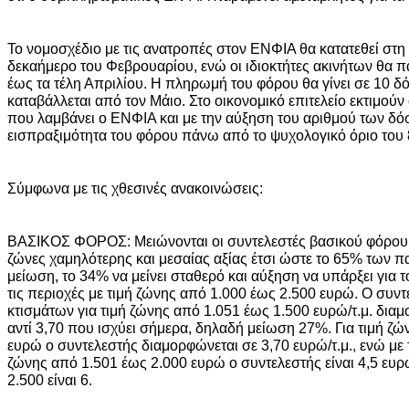
Το νομοσχέδιο με τις ανατροπές στον ΕΝΦΙΑ θα κατατεθεί στη
δεκαήμερο του Φεβρουαρίου, ενώ οι ιδιοκτήτες ακινήτων θα 
έως τα τέλη Απριλίου. Η πληρωμή του φόρου θα γίνει σε 10 δ
καταβάλλεται από τον Μάιο. Στο οικονομικό επιτελείο εκτιμούν ό
που λαμβάνει ο ΕΝΦΙΑ και με την αύξηση του αριθμού των δό
εισπραξιμότητα του φόρου πάνω από το ψυχολογικό όριο του
Σύμφωνα με τις χθεσινές ανακοινώσεις:
ΒΑΣΙΚΟΣ ΦΟΡΟΣ: Μειώνονται οι συντελεστές βασικού φόρου 
ζώνες χαμηλότερης και μεσαίας αξίας έτσι ώστε το 65% των π
μείωση, το 34% να μείνει σταθερό και αύξηση να υπάρξει για 
τις περιοχές με τιμή ζώνης από 1.000 έως 2.500 ευρώ. Ο συν
κτισμάτων για τιμή ζώνης από 1.051 έως 1.500 ευρώ/τ.μ. διαμ
αντί 3,70 που ισχύει σήμερα, δηλαδή μείωση 27%. Για τιμή ζ
ευρώ ο συντελεστής διαμορφώνεται σε 3,70 ευρώ/τ.μ., ενώ με 
ζώνης από 1.501 έως 2.000 ευρώ ο συντελεστής είναι 4,5 ευρώ
2.500 είναι 6.