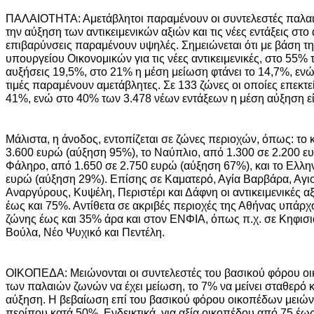
ΠΑΛΑΙΟΤΗΤΑ: Αμετάβλητοι παραμένουν οι συντελεστές παλαι
την αύξηση των αντικειμενικών αξιών και τις νέες εντάξεις στο 
επιβαρύνσεις παραμένουν υψηλές. Σημειώνεται ότι με βάση τη
υπουργείου Οικονομικών για τις νέες αντικειμενικές, στο 55
αυξήσεις 19,5%, στο 21% η μέση μείωση φτάνει το 14,7%, ενώ
τιμές παραμένουν αμετάβλητες. Σε 133 ζώνες οι οποίες επεκτε
41%, ενώ στο 40% των 3.478 νέων εντάξεων η μέση αύξηση ε
Μάλιστα, η άνοδος, εντοπίζεται σε ζώνες περιοχών, όπως: το 
3.600 ευρώ (αύξηση 95%), το Ναύπλιο, από 1.300 σε 2.200 ε
Φάληρο, από 1.650 σε 2.750 ευρώ (αύξηση 67%), και το Ελλην
ευρώ (αύξηση 29%). Επίσης σε Καματερό, Αγία Βαρβάρα, Αγιο 
Αναργύρους, Κυψέλη, Περιστέρι και Δάφνη οι αντικειμενικές α
έως και 75%. Αντίθετα σε ακριβές περιοχές της Αθήνας υπάρχο
ζώνης έως και 35% άρα και στον ΕΝΦΙΑ, όπως π.χ. σε Κηφισιά
Βούλα, Νέο Ψυχικό και Πεντέλη.
ΟΙΚΟΠΕΔΑ: Μειώνονται οι συντελεστές του βασικού φόρου οι
των παλαιών ζωνών να έχει μείωση, το 7% να μείνει σταθερό κα
αύξηση. Η βεβαίωση επί του βασικού φόρου οικοπέδων μειώνε
περίπου κατά 50%. Ενδεικτικά, για αξία οικοπέδου από 75 έως