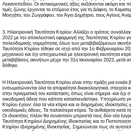
Λεκανοπεδίου. Οι αντικειμενικές αξίες αυξάνονται ακόμη και
τιμές ζώνης έρχονται το επόμενο έτος για τη Δάφνη, το Καματε
Μοσχάτο, του Ζωγράφου, τον Άγιο Δημήτριο, τους Αγίους Ανα
3. Ηλεκτρονική Ταυτότητα Κτιρίου: Αλλάζει ο τρόπος συναλλ
2022 με την αποκλειστική εφαρμογή της Ταυτότητας Κτιρίου γι
πολεοδομικής νομιμότητας όλων των μεταβιβαζόμενων ακινήτ
Ταυτότητα Κτιρίου τέθηκε σε ισχύ από την 1η Φεβρουαρίου 2
μηχανικού και όχι υποχρεωτικά με ηλεκτρονική ταυτότητα κτιρίο
μεταβιβάσεις ακινήτων μέχρι την 31η Ιανουαρίου 2022, μετά 
δόθηκε.
Η Ηλεκτρονική Ταυτότητα Κτιρίου είναι στην πράξη μια ενιαί
ενσωματώνονται όλα τα απαραίτητα δικαιολογητικά, στοιχεία κα
στην πραγματική του κατάσταση, όπως είναι σήμερα -και όχι 
οικοδομική άδεια που κάποτε κατασκευάστηκε. Υποχρέωση γι
Κτιρίου έχουν: όλα τα νέα κτίρια και οι διηρημένες ιδιοκτησίες 
οικοδομικές άδειες. Τα παλαιότερα κτίρια. Τα αυθαίρετα κατά
Οι ιδιοκτήτες πλέον θα συναντούν μπροστά τους δύο νέα έγ
Ταυτότητα Κτηρίου/ Διηρημένης Ιδιοκτησίας και το Πιστοποιη
Κτηρίου /Διηρημένης Ιδιοκτησίας. Σημειώνεται πως σε αυτοτελ