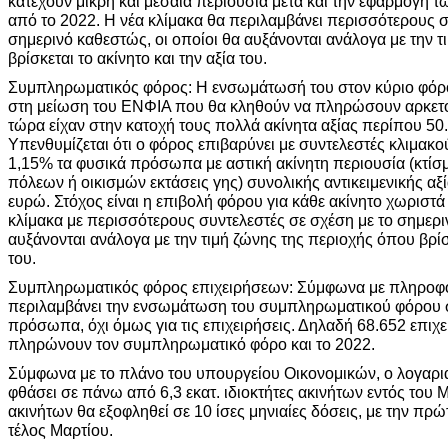
κατέχουν μικρή και μεσαία περιουσία μετά και την εφαρμογή τ
από το 2022. Η νέα κλίμακα θα περιλαμβάνει περισσότερους σ
σημερινό καθεστώς, οι οποίοι θα αυξάνονται ανάλογα με την 
βρίσκεται το ακίνητο και την αξία του.
Συμπληρωματικός φόρος: Η ενσωμάτωσή του στον κύριο φόρο
στη μείωση του ΕΝΦΙΑ που θα κληθούν να πληρώσουν αρκετοί 
τώρα είχαν στην κατοχή τους πολλά ακίνητα αξίας περίπου 50
Υπενθυμίζεται ότι ο φόρος επιβαρύνει με συντελεστές κλιμα
1,15% τα φυσικά πρόσωπα με αστική ακίνητη περιουσία (κτίσμ
πόλεων ή οικισμών εκτάσεις γης) συνολικής αντικειμενικής α
ευρώ. Στόχος είναι η επιβολή φόρου για κάθε ακίνητο χωριστά 
κλίμακα με περισσότερους συντελεστές σε σχέση με το σημερι
αυξάνονται ανάλογα με την τιμή ζώνης της περιοχής όπου βρίσκ
του.
Συμπληρωματικός φόρος επιχειρήσεων: Σύμφωνα με πληροφορ
περιλαμβάνει την ενσωμάτωση του συμπληρωματικού φόρου στ
πρόσωπα, όχι όμως για τις επιχειρήσεις. Δηλαδή 68.652 επιχ
πληρώνουν τον συμπληρωματικό φόρο και το 2022.
Σύμφωνα με το πλάνο του υπουργείου Οικονομικών, ο λογαρ
φθάσει σε πάνω από 6,3 εκατ. ιδιοκτήτες ακινήτων εντός του 
ακινήτων θα εξοφληθεί σε 10 ίσες μηνιαίες δόσεις, με την πρ
τέλος Μαρτίου.