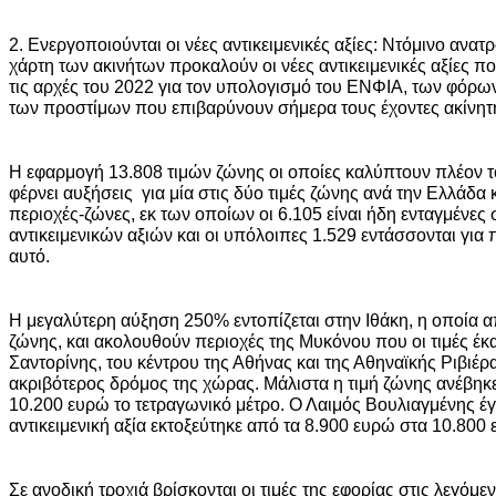
2. Ενεργοποιούνται οι νέες αντικειμενικές αξίες: Ντόμινο αν
χάρτη των ακινήτων προκαλούν οι νέες αντικειμενικές αξίες 
τις αρχές του 2022 για τον υπολογισμό του ΕΝΦΙΑ, των φόρων
των προστίμων που επιβαρύνουν σήμερα τους έχοντες ακίνητ
Η εφαρμογή 13.808 τιμών ζώνης οι οποίες καλύπτουν πλέον τ
φέρνει αυξήσεις για μία στις δύο τιμές ζώνης ανά την Ελλάδα 
περιοχές-ζώνες, εκ των οποίων οι 6.105 είναι ήδη ενταγμένες
αντικειμενικών αξιών και οι υπόλοιπες 1.529 εντάσσονται γι
αυτό.
Η μεγαλύτερη αύξηση 250% εντοπίζεται στην Ιθάκη, η οποία α
ζώνης, και ακολουθούν περιοχές της Μυκόνου που οι τιμές έκ
Σαντορίνης, του κέντρου της Αθήνας και της Αθηναϊκής Ριβιέρ
ακριβότερος δρόμος της χώρας. Μάλιστα η τιμή ζώνης ανέβηκ
10.200 ευρώ το τετραγωνικό μέτρο. Ο Λαιμός Βουλιαγμένης έγ
αντικειμενική αξία εκτοξεύτηκε από τα 8.900 ευρώ στα 10.800
Σε ανοδική τροχιά βρίσκονται οι τιμές της εφορίας στις λεγόμε