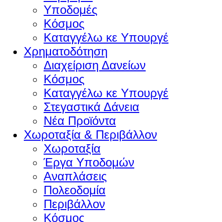
Υποδομές
Κόσμος
Καταγγέλω κε Υπουργέ
Χρηματοδότηση
Διαχείριση Δανείων
Κόσμος
Καταγγέλω κε Υπουργέ
Στεγαστικά Δάνεια
Νέα Προϊόντα
Χωροταξία & Περιβάλλον
Χωροταξία
Έργα Υποδομών
Αναπλάσεις
Πολεοδομία
Περιβάλλον
Κόσμος