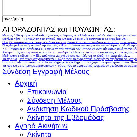
ΑΓΟΡΑΖΟΝΤΑΣ και ΠΟΥΛΩΝΤΑΣ:
Μήπως ήλθε η ώρα να αλλάξετε γειτονιά;
»
Μήπως αν αλλάζατε γειτονιά θα είχατε περιορισμό τω
Μεγάλα λάθη
»
Η πώληση του σπιτιού σας μπορεί να είναι μία εκπληκτικά χρονοβόρα υπ...
Πως θα πουλήσετε ευκολότερα
»
Δέκα κινήσεις διευκολύνουν τον πωλητή να καταστήσει το προς
Πως θα μάθετε τα "μυστικά" της αγοράς
»
Είτε πρόκειται για αγορά είτε για πώληση το κλειδί της ε
7+1 θανάσιμα αμαρτήματα
»
Η πώληση του σπιτιού σας μπορεί να είναι μία εκπληκτικά χρονοβό
Ακινητα : Έξυπνοι τρόποι για αγορά και πώληση
»
Η αγορά ακινήτων και κυρίως κατοικίας είναι 
Μαθήματα επιβίωσης
»
Είτε πρόκειται για αγορά είτε για πώληση το κλειδί της επιτυχίας είν...
Τα προβλήματα των μεταχειρισμένων
»
Τώρα που το αγοραστικό ενδιαφέρον στρέφεται σε μεταχειρ
Βρείτε την αξία του ακινήτου
»
Το πιο δημοφιλές σύνθημα στην αγορά ακινήτων ήταν πάντα "θέση,
Τα προβλήματα των μεταχειρισμένων
»
Τώρα που το αγοραστικό ενδιαφέρον στρέφεται σε μεταχειρ
Σύνδεση
Εγγραφή Μέλους
Αρχική
Επικοινωνία
Σύνδεση Μέλους
Ανάκτηση Κωδικού Πρόσβασης
Ακίνητα της Εβδομάδας
Αγορά Ακινήτων
Ακίνητα