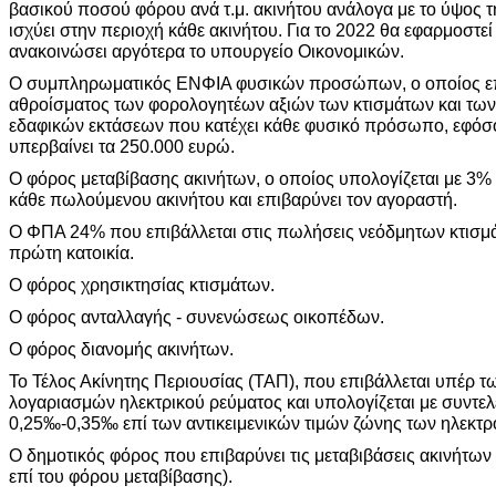
βασικού ποσού φόρου ανά τ.μ. ακινήτου ανάλογα με το ύψος τη
ισχύει στην περιοχή κάθε ακινήτου. Για το 2022 θα εφαρμοστεί
ανακοινώσει αργότερα το υπουργείο Οικονομικών.
Ο συμπληρωματικός ΕΝΦΙΑ φυσικών προσώπων, ο οποίος επι
αθροίσματος των φορολογητέων αξιών των κτισμάτων και των
εδαφικών εκτάσεων που κατέχει κάθε φυσικό πρόσωπο, εφόσ
υπερβαίνει τα 250.000 ευρώ.
Ο φόρος μεταβίβασης ακινήτων, ο οποίος υπολογίζεται με 3% ε
κάθε πωλούμενου ακινήτου και επιβαρύνει τον αγοραστή.
Ο ΦΠΑ 24% που επιβάλλεται στις πωλήσεις νεόδμητων κτισμ
πρώτη κατοικία.
Ο φόρος χρησικτησίας κτισμάτων.
Ο φόρος ανταλλαγής - συνενώσεως οικοπέδων.
Ο φόρος διανομής ακινήτων.
Το Τέλος Ακίνητης Περιουσίας (ΤΑΠ), που επιβάλλεται υπέρ 
λογαριασμών ηλεκτρικού ρεύματος και υπολογίζεται με συντε
0,25‰-0,35‰ επί των αντικειμενικών τιμών ζώνης των ηλεκτ
Ο δημοτικός φόρος που επιβαρύνει τις μεταβιβάσεις ακινήτων
επί του φόρου μεταβίβασης).