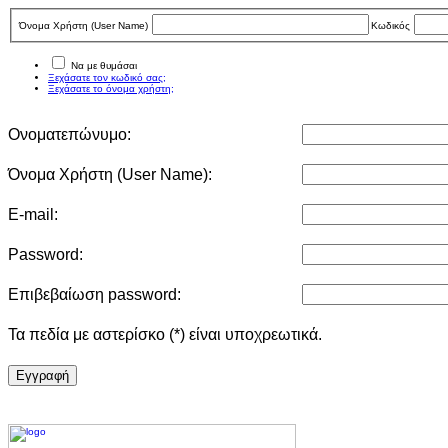
Όνομα Χρήστη (User Νame)
Κωδικός
Να με θυμάσαι
Ξεχάσατε τον κωδικό σας;
Ξεχάσατε το όνομα χρήστη;
Ονοματεπώνυμο:
Όνομα Χρήστη (User Νame):
E-mail:
Password:
Επιβεβαίωση password:
Τα πεδία με αστερίσκο (*) είναι υποχρεωτικά.
Eγγραφή